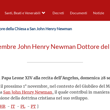
Santi, Beati e Venerabili
Decreti
Documenti
Notizie
ttore della Chiesa a San John Henry Newman
vembre John Henry Newman Dottore del
i Papa Leone XIV alla recita dell’Angelus, domenica 28 
 il prossimo 1° novembre, nel contesto del Giubileo del M
 a
San John Henry Newman
, il quale contribuì in manier
ione della dottrina cristiana nel suo sviluppo.
HR
-
IT
-
PL
-
PT
]