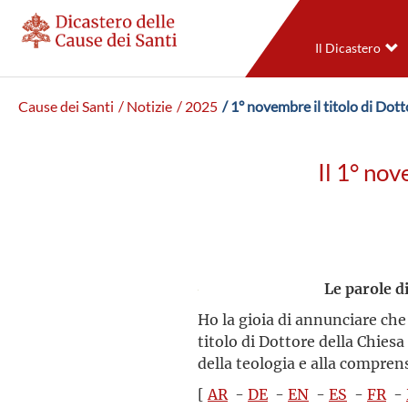
Il Dicastero
Cause dei Santi
/ Notizie
/ 2025
/ 1° novembre il titolo di Do
Il 1° no
Le parole d
Ho la gioia di annunciare che
titolo di Dottore della Chiesa
della teologia e alla comprens
[
AR
-
DE
-
EN
-
ES
-
FR
-