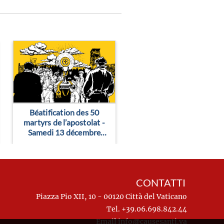
> Leggi altro
> Leggi altro
Béatification des 50
martyrs de l’apostolat -
Samedi 13 décembre
2025 (fermeture de la
cathédrale) - Notre-
Dame de Paris
CONTATTI
Piazza Pio XII, 10 - 00120 Città del Vaticano
Tel. +39.06.698.842.44
Email
info@causesanti.va