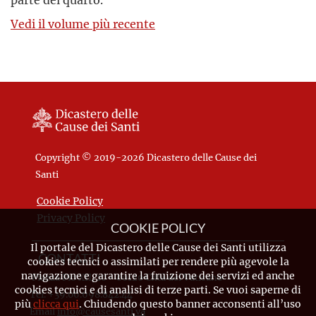
Vedi il volume più recente
Copyright © 2019-2026 Dicastero delle Cause dei
Santi
Cookie Policy
Privacy Policy
COOKIE POLICY
Il portale del Dicastero delle Cause dei Santi utilizza
CONTATTI
cookies tecnici o assimilati per rendere più agevole la
navigazione e garantire la fruizione dei servizi ed anche
Piazza Pio XII, 10 - 00120 Città del Vaticano
cookies tecnici e di analisi di terze parti. Se vuoi saperne di
Tel. +39.06.698.842.44
più
clicca qui
. Chiudendo questo banner acconsenti all’uso
Email
info@causesanti.va