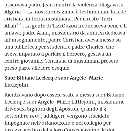
osservava padre Jean mentre la violenza dilagava in
Algeria –. La nostra vocazione è testimoniare la fede
cristiana in terra musulmana. Per il resto ‘Inch
Allah!’”. La gente di Tizi Ouzou li conosceva bene e li
amava; padre Alain, missionario da anni, si dedicava
all’insegnamento, padre Christian aveva messo su
una biblioteca per studenti e padre Charles, che
aveva imparato a parlare il berbero, gestiva un
centro giovanile. Centinaia di musulmani presero
preso parte alle loro esequie.
Suor Bibiane Leclerq e suor Angèle-Marie
Littlejohn
Rientravano dopo essere state a messa suor Bibiane
Leclerq e suor Angèle-Marie Littlejohn, missionarie
di Nostra Signora degli Apostoli, quando il 3
settembre 1995, ad Algeri, vengono trucidate.
Impegnate nell’orfanotrofio e nel collegio per
ragazze gestito dalla loro Congregazione, le due