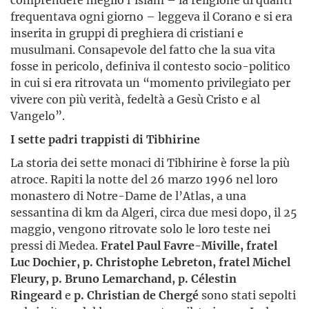
frequentava ogni giorno – leggeva il Corano e si era
inserita in gruppi di preghiera di cristiani e
musulmani. Consapevole del fatto che la sua vita
fosse in pericolo, definiva il contesto socio-politico
in cui si era ritrovata un “momento privilegiato per
vivere con più verità, fedeltà a Gesù Cristo e al
Vangelo”.
I sette padri trappisti di Tibhirine
La storia dei sette monaci di Tibhirine è forse la più
atroce. Rapiti la notte del 26 marzo 1996 nel loro
monastero di Notre-Dame de l’Atlas, a una
sessantina di km da Algeri, circa due mesi dopo, il 25
maggio, vengono ritrovate solo le loro teste nei
pressi di Medea.
Fratel Paul Favre-Miville, fratel
Luc Dochier, p. Christophe Lebreton, fratel Michel
Fleury, p. Bruno Lemarchand, p. Célestin
Ringeard
e
p. Christian de Chergé
sono stati sepolti