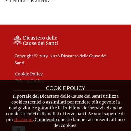
e lucidità”. E ancora: .
Copyright © 2019-2026 Dicastero delle Cause dei
Santi
Cookie Policy
Privacy Policy
COOKIE POLICY
Il portale del Dicastero delle Cause dei Santi utilizza
CONTATTI
cookies tecnici o assimilati per rendere più agevole la
Piazza Pio XII, 10 - 00120 Città del Vaticano
navigazione e garantire la fruizione dei servizi ed anche
Tel. +39.06.698.842.44
cookies tecnici e di analisi di terze parti. Se vuoi saperne di
più
clicca qui
. Chiudendo questo banner acconsenti all’uso
Email
info@causesanti.va
dei cookies.