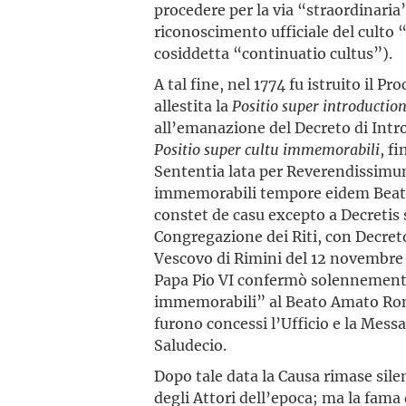
procedere per la via “straordinaria
riconoscimento ufficiale del culto
cosiddetta “continuatio cultus”).
A tal fine, nel 1774 fu istruito il P
allestita la
Positio
super
introductio
all’emanazione del Decreto di Intro
Positio
super
cultu
immemorabili
, f
Sententia lata per Reverendissim
immemorabili tempore eidem Beato 
constet de casu excepto a Decretis
Congregazione dei Riti, con Decreto
Vescovo di Rimini del 12 novembre 17
Papa Pio VI confermò solennemente 
immemorabili” al Beato Amato Ronc
furono concessi l’Ufficio e la Mess
Saludecio.
Dopo tale data la Causa rimase sile
degli Attori dell’epoca; ma la fama 