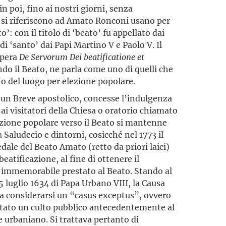
in poi, fino ai nostri giorni, senza
e si riferiscono ad Amato Ronconi usano per
to’: con il titolo di ‘beato’ fu appellato dai
di ‘santo’ dai Papi Martino V e Paolo V. Il
opera
De
Servorum
Dei
beatificatione
et
do il Beato, ne parla come uno di quelli che
o del luogo per elezione popolare.
n un Breve apostolico, concesse l’indulgenza
 ai visitatori della Chiesa o oratorio chiamato
zione popolare verso il Beato si mantenne
a Saludecio e dintorni, cosicché nel 1773 il
ale del Beato Amato (retto da priori laici)
eatificazione, al fine di ottenere il
 immemorabile prestato al Beato. Stando al
5 luglio 1634 di Papa Urbano VIII, la Causa
a considerarsi un “casus exceptus”, ovvero
butato un culto pubblico antecedentemente al
e urbaniano. Si trattava pertanto di