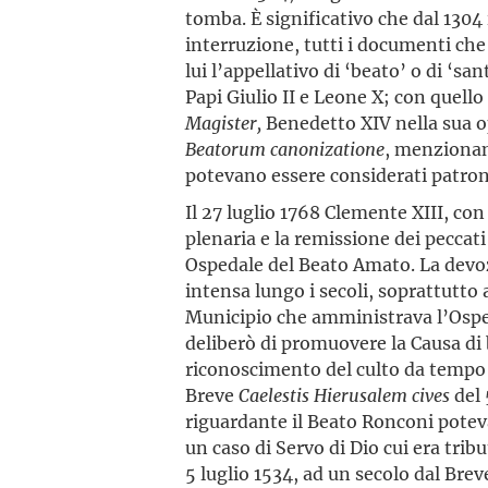
tomba. È significativo che dal 1304 
interruzione, tutti i documenti ch
lui l’appellativo di ‘beato’ o di ‘san
Papi Giulio II e Leone X; con quello 
Magister,
Benedetto XIV nella sua 
Beatorum
canonizatione
, menzionan
potevano essere considerati patron
Il 27 luglio 1768 Clemente XIII, co
plenaria e la remissione dei peccati
Ospedale del Beato Amato. La devo
intensa lungo i secoli, soprattutto 
Municipio che amministrava l’Osped
deliberò di promuovere la Causa di b
riconoscimento del culto da tempo
Breve
Caelestis
Hierusalem
cives
del 
riguardante il Beato Ronconi potev
un caso di Servo di Dio cui era tri
5 luglio 1534, ad un secolo dal Brev