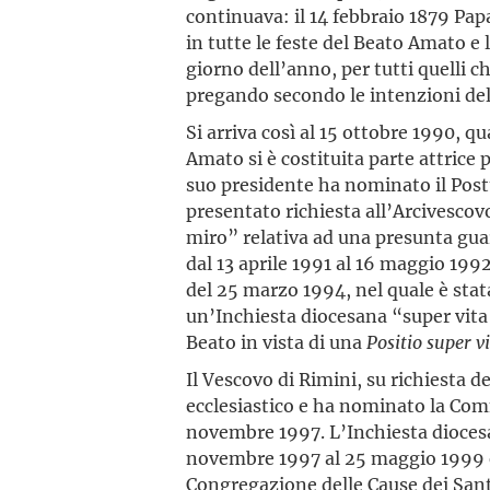
continuava: il 14 febbraio 1879 Pap
in tutte le feste del Beato Amato e 
giorno dell’anno, per tutti quelli ch
pregando secondo le intenzioni d
Si arriva così al 15 ottobre 1990, q
Amato si è costituita parte attrice 
suo presidente ha nominato il Postu
presentato richiesta all’Arcivescov
miro” relativa ad una presunta guar
dal 13 aprile 1991 al 16 maggio 199
del 25 marzo 1994, nel quale è sta
un’Inchiesta diocesana “super vita
Beato in vista di una
Positio
super
v
Il Vescovo di Rimini, su richiesta de
ecclesiastico e ha nominato la Com
novembre 1997. L’Inchiesta diocesa
novembre 1997 al 25 maggio 1999 ed
Congregazione delle Cause dei Sant