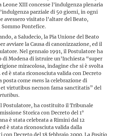
a Leone XIII concesse l’indulgenza plenaria
l’indulgenza parziale di 50 giorni, in ogni
e avessero visitato l’altare del Beato,
el Sommo Pontefice.
uando, a Saludecio, la Pia Unione del Beato
per avviare la Causa di canonizzazione, ed il
latore. Nel gennaio 1991, il Postulatore ha
o di Modena di istruire un’Inchiesta “super
igione miracolosa, indagine che si è svolta
2 ed è stata riconosciuta valida con Decreto
ta posta come
mens
la celebrazione di
 et virtutibus necnon fama sanctitatis” del
irtutibus
.
l Postulatore, ha costituito il Tribunale
missione Storica con Decreto del 1°
na è stata celebrata a Rimini dal 12
 è stata riconosciuta valida dalla
i con Decreto del 18 febbraio 2000. La
Positio