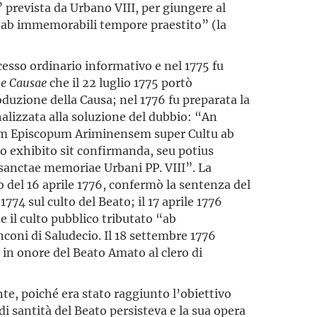
” prevista da Urbano VIII, per giungere al
 “ab immemorabili tempore praestito” (la
rocesso ordinario informativo e nel 1775 fu
ne
Causae
che il 22 luglio 1775 portò
duzione della Causa; nel 1776 fu preparata la
inalizzata alla soluzione del dubbio: “An
um Episcopum Ariminensem super Cultu ab
exhibito sit confirmanda, seu potius
 sanctae memoriae Urbani PP. VIII”. La
 del 16 aprile 1776, confermò la sentenza del
74 sul culto del Beato; il 17 aprile 1776
il culto pubblico tributato “ab
oni di Saludecio. Il 18 settembre 1776
a in onore del Beato Amato al clero di
nte, poiché era stato raggiunto l’obiettivo
di santità del Beato persisteva e la sua opera