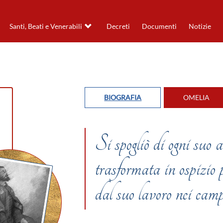
Santi, Beati e Venerabili
Decreti
Documenti
Notizie
BIOGRAFIA
OMELIA
Si spogliò di ogni suo
trasformata in ospizio p
dal suo lavoro nei cam