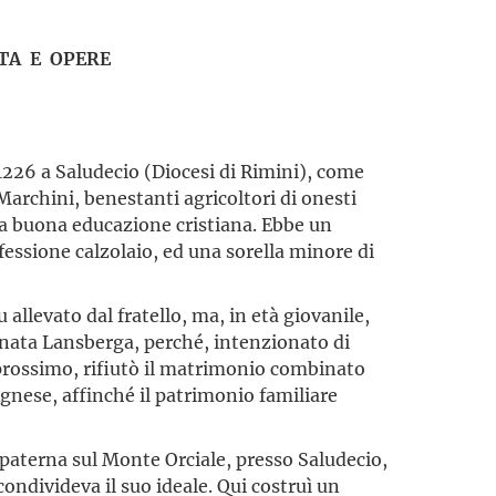
TA E OPERE
1226 a Saludecio (Diocesi di Rimini), come
Marchini, benestanti agricoltori di onesti
na buona educazione cristiana. Ebbe un
fessione calzolaio, ed una sorella minore di
 allevato dal fratello, ma, in età giovanile,
nata Lans­berga, perché, intenzionato di
l prossimo, rifiutò il matrimonio combinato
Agnese, affinché il patrimonio familiare
a paterna sul Monte Orciale, presso Saludecio,
condivideva il suo ideale. Qui costruì un