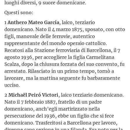
luoghi diversi, 9 suore domenicane.
Questi sono:
1
Anthero Mateo García
, laico, terziario
domenicano. Nato il 4 marzo 1875, sposato, con otto
figli, manovale delle ferrovie, autentico
rappresentante del mondo operaio cattolico.
Recatosi alla Stazione ferroviaria di Barcellona, il 7
agosto 1936, per accogliere la figlia Carmelitana
Scalza, dopo la chiusura forzata del suo convento, fu
arrestato. Rilasciato in un primo tempo, tornò a
lavorare, ma la mattina seguente fu barbaramente
ucciso.
2
Michaël Peiró Victori
, laico terziario domenicano.
Nato il 7 febbraio 1887, fratello di un padre
domenicano, anch’egli martirizzato nella
persecuzione del 1936, ebbe un figlio che si fece
domenicano. Trasferitosi a Barcellona per lavoro,
divenne capo sezione in una filanda. Era noto per la