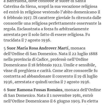
a Barcellona, dove conobbe le suore di Santa
Caterina da Siena, scoprì la sua vocazione religiosa
ed entrò in religione vestendo l’abito domenicano il
6 febbraio 1917. Di carattere gioviale fu ritenuta dalle
consorelle una religiosa perfettamente osservante la
regola. Esclaustrata a forza fu arbitrariamente
arrestata per il solo fatto di essere religiosa. Fu
trucidata il 7 agosto 1936.
5
Suor María Rosa Androver Martí
, monaca
dell’Ordine di San Domenico. Nata il 22 luglio 1888
nella provincia di Cadice, professò nell’Ordine
Domenicano il 18 febbraio 1922. Umile e sensibile,
visse di preghiera e carità. Come altre consorelle fu
costretta ad abbandonare il convento il 19 di luglio
1936, arrestata e quindi uccisa il 7 agosto 1936.
6
Suor Ramona Fossas Románs
, monaca dell’Ordine
di San Domenico. Nata il 1 novembre 1981, entrò
nell’Ordine Domenicano il 6 giugno 1903. Fu eletta