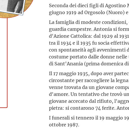
Seconda dei dieci figli di Agostino
giugno 1919 ad Orgosolo (Nuoro) e f
La famiglia di modeste condizioni,
guardia campestre. Antonia si form
d'Azione Cattolica: dal 1929 al 19
tra il 1934 e il 1935 fu socia effetti
con spontaneità agli avvenimenti di
costume portato dalle donne nelle t
di Sant'Anania (prima domenica di
Il 17 maggio 1935, dopo aver partec
circostante per raccogliere la legn
venne trovata da un giovane compae
d'amore. Un tentativo che trovò un d
giovane accecato dal rifiuto, l'agg
pietra: si contarono 74 ferite. Anto
I funerali si tennero il 19 maggio 19
ottobre 1987.