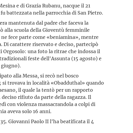
 Mesina e di Grazia Rubanu, nacque il 21
u battezzata nella parrocchia di San Pietro.
 era mantenuta dal padre che faceva la
ò alla scuola della Gioventù femminile
31 ne fece parte come «beniamina», mentre
va. Di carattere riservato e deciso, partecipò
 Orgosolo: una foto la ritrae che indossa il
radizionali feste dell'Assunta (15 agosto) e
 giugno).
ipato alla Messa, si recò nel bosco
a; si trovava in località «Obadduthal» quando
sano, il quale la tentò per un rapporto
eciso rifiuto da parte della ragazza. Il
redì con violenza massacrandola a colpi di
nia aveva solo 16 anni.
35. Giovanni Paolo II l'ha beatificata il 4