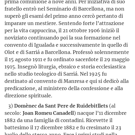
prima comunione a nove anni. Per iniziativa di suo
fratello entrò nel Seminario di Barcellona, ma non
superò gli esami del primo anno cercò pertanto di
imparare un mestiere. Sentendo forte l’attrazione
per la vita cappuccina, il 21 ottobre 1906 iniziò il
noviziato continuando poi la sua formazione nel
convento di Igualada e successivamente in quello di
Olot e di Sarriá a Barcellona. Professò solennemente
il 15 agosto 1911 e fu ordinato sacerdote il 29 maggio
1915. Insegnò liturgia, ebraico e storia ecclesiastica
nello studio teologico di Sarriá. Nel 1925 fu
destinato al convento di Manresa e qui si dedicò alla
predicazione, al ministero della confessione e alla
direzione spirituale.
3)
Domènec da Sant Pere de Ruidebitllets
(al
secolo:
Joan Romeu Canadell
) nacque l’11 dicembre
1882 da una famiglia di contadini. Ricevette il
battesimo il 17 dicembre 1882 e fu cresimato il 23
luglio dello stesso anno. Fece i primi studi nella