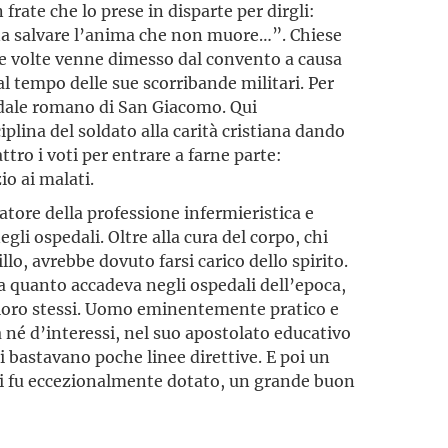
rate che lo prese in disparte per dirgli:
ogna salvare l’anima che non muore…”. Chiese
e volte venne dimesso dal convento a causa
al tempo delle sue scorribande militari. Per
edale romano di San Giacomo. Qui
ciplina del soldato alla carità cristiana dando
ttro i voti per entrare a farne parte:
io ai malati.
tore della professione infermieristica e
gli ospedali. Oltre alla cura del corpo, chi
lo, avrebbe dovuto farsi carico dello spirito.
a quanto accadeva negli ospedali dell’epoca,
 loro stessi. Uomo eminentemente pratico e
a né d’interessi, nel suo apostolato educativo
i bastavano poche linee direttive. E poi un
cui fu eccezionalmente dotato, un grande buon