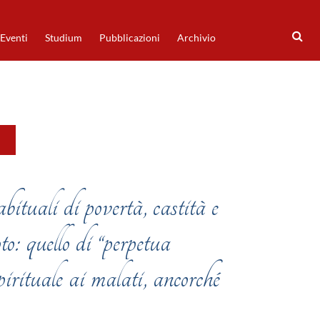
Eventi
Studium
Pubblicazioni
Archivio
ituali di povertà, castità e
to: quello di “perpetua
pirituale ai malati, ancorché