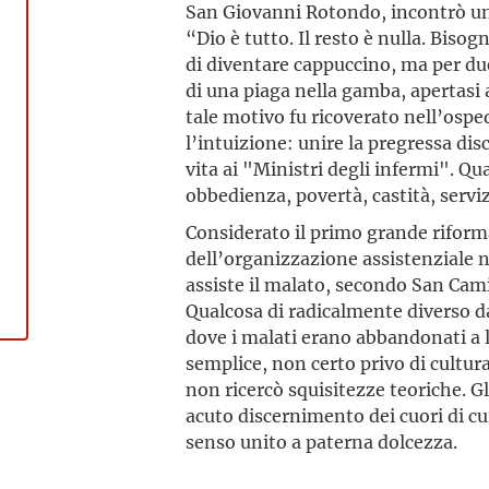
San Giovanni Rotondo, incontrò un f
“Dio è tutto. Il resto è nulla. Bis
di diventare cappuccino, ma per du
di una piaga nella gamba, apertasi 
tale motivo fu ricoverato nell’osp
l’intuizione: unire la pregressa dis
vita ai "Ministri degli infermi". Qua
obbedienza, povertà, castità, serviz
Considerato il primo grande riforma
dell’organizzazione assistenziale ne
assiste il malato, secondo San Camil
Qualcosa di radicalmente diverso d
dove i malati erano abbandonati a
semplice, non certo privo di cultur
non ricercò squisitezze teoriche. Gl
acuto discerni­mento dei cuori di 
senso unito a paterna dolcezza.