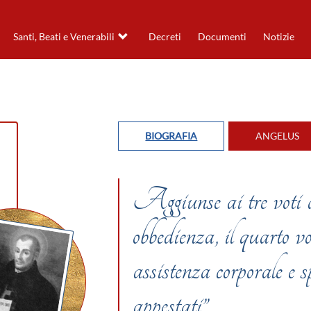
Santi, Beati e Venerabili
Decreti
Documenti
Notizie
BIOGRAFIA
ANGELUS
Aggiunse ai tre voti ab
obbedienza, il quarto vo
assistenza corporale e s
appestati”