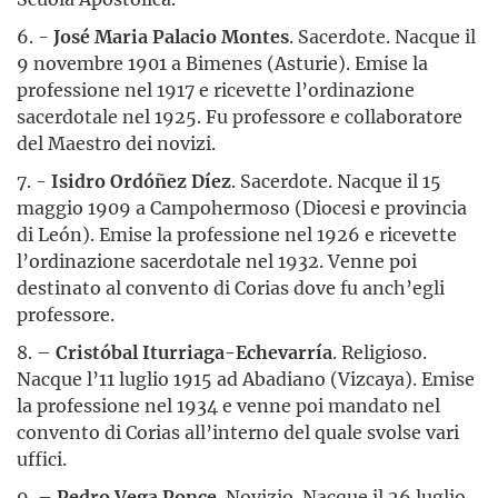
6. -
José Maria Palacio Montes
. Sacerdote. Nacque il
9 novembre 1901 a Bimenes (Asturie). Emise la
professione nel 1917 e ricevette l’ordinazione
sacerdotale nel 1925. Fu professore e collaboratore
del Maestro dei novizi.
7. -
Isidro Ordóñez Díez
. Sacerdote. Nacque il 15
maggio 1909 a Campohermoso (Diocesi e provincia
di León). Emise la professione nel 1926 e ricevette
l’ordinazione sacerdotale nel 1932. Venne poi
destinato al convento di Corias dove fu anch’egli
professore.
8. –
Cristóbal Iturriaga-Echevarría
. Religioso.
Nacque l’11 luglio 1915 ad Abadiano (Vizcaya). Emise
la professione nel 1934 e venne poi mandato nel
convento di Corias all’interno del quale svolse vari
uffici.
9. –
Pedro Vega Ponce
. Novizio. Nacque il 26 luglio