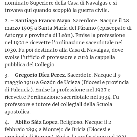
nominato Superiore della Casa di Navalgas e si
trovava qui quando scoppiò la guerra civile.
2. –
Santiago Franco Mayo
. Sacerdote. Nacque il 28
marzo 1905 a Santa María del Páramo (episcopato di
Astorga e provincia di León). Emise la professione
nel 1921 e ricevette l’ordinazione sacerdotale nel
1930. Fu poi destinato alla Casa di Navalgas, dove
svolse l’ufficio di professore e curò la cappella
pubblica del Collegio.
3. –
Gregorio Díez Perez
. Sacerdote. Nacque il 9
maggio 1910 a Gozón de Ucieza (Diocesi e provincia
di Palencia). Emise la professione nel 1927 e
ricevette l’ordinazione sacerdotale nel 1934. Fu
professore e tutore dei collegiali della Scuola
apostolica.
4. –
Abilio Sáiz Lopez
. Religioso. Nacque il 2
febbraio 1894 a Montejo de Bricia (Diocesi e
provincia di Burgos). Emise la professione nel 1931.