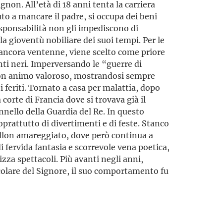
gnon. All’età di 18 anni tenta la carriera
uto a mancare il padre, si occupa dei beni
esponsabilità non gli impediscono di
la gioventù nobiliare dei suoi tempi. Per le
n ancora ven­tenne, viene scelto come priore
enti neri. Imperversando le “guerre di
con animo valoroso, mostrandosi sempre
i feriti. Tornato a casa per malattia, dopo
 corte di Francia dove si trovava già il
nello della Guardia del Re. In questo
soprattutto di divertimenti e di feste. Stanco
vaillon amareggiato, dove però continua a
i fervida fantasia e scorrevole vena poetica,
a spettacoli. Più avanti negli anni,
colare del Signore, il suo comportamento fu