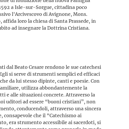
unione di fondazione della nuova Famiglia
 1592 a Isle-sur-Sorgue, cittadina poco
ssivo l’Arcivescovo di Avignone, Mons.
 affida loro la chiesa di Santa Prassede, in
ubito ad insegnare la Dottrina Cristiana.
ti dal Beato Cesare rendono le sue catechesi
Egli si serve di strumenti semplici ed efficaci
he da lui stesso dipinte, canti e poesie. Con
familiare, utilizza abbondantemente la
tti e alle situazioni concrete. Attraverso la
uoi uditori ad essere “buoni cristiani”, non
mento, conducen­doli, attraverso una sincera
e, consapevole che il “Catechismo ai
nto, era strumento accessibile ai sacerdoti, si