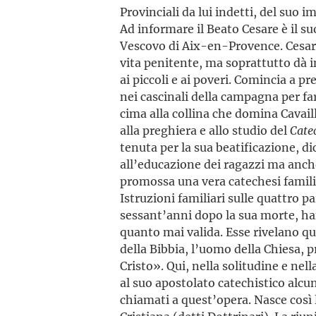
Provinciali da lui indetti, del suo 
Ad informare il Beato Cesare è il 
Vescovo di Aix-en-Provence. Cesare
vita penitente, ma soprattutto dà in
ai piccoli e ai poveri. Comincia a 
nei cascinali della campagna per fa
cima alla collina che domina Cavail
alla preghiera e allo studio del
Cate
tenuta per la sua beatificazione, di
all’educazione dei ragazzi ma anche 
promossa una vera catechesi familia
Istruzioni familiari sulle quattro 
sessant’anni dopo la sua morte, h
quanto mai valida. Esse rivelano q
della Bibbia, l’uomo della Chiesa, 
Cristo». Qui, nella solitudine e nel
al suo apostolato catechistico alcuni
chiamati a quest’opera. Nasce così 