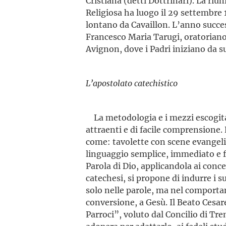
Cristiana (detti Dottrinari). La ri
Religiosa ha luogo il 29 settembre
lontano da Cavaillon. L’anno succe
Francesco Maria Tarugi, oratoriano,
Avignon, dove i Padri iniziano da s
L’apostolato catechistico
La metodologia e i mezzi escogita
attraenti e di facile comprensione. 
come: tavolette con scene evangelic
linguaggio semplice, imme­diato e 
Parola di Dio, applican­dola ai conce
catechesi, si propone di indurre i s
solo nelle parole, ma nel comporta
conversione, a Gesù. Il Beato Cesar
Parroci”, voluto dal Concilio di Tre