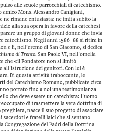
impulso alle scuole parrocchiali di catechismo.
suo amico Mons. Alessandro Canigiani,
 ne rimane entusiasta: ne imita subito la
izio alla sua opera in favore della catechesi
preparare un gruppo di giovani donne che invia
re catechismo. Negli anni 1586-88 si ritira in
lon e lì, nell’eremo di San Giacomo, si dedica
chismo di Trento.
San Paolo VI, nell’omelia
ce che «il Fondatore non si limitò
all’istruzione dei genitori. Con lui è
re. Di questa attività traboccante, le
parti del Catechismo Romano, pubblicate circa
anno portato fino a noi una testimonianza
uello che deve essere un catechista: l’uomo
preoccupato di trasmettere la vera dottrina di
la preghiera, nasce il suo progetto di associare
 sacerdoti e fratelli laici che si sentano
la Congregazione del Padri della Dottrina