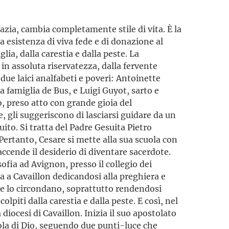
azia, cambia completamente stile di vita. È la
a esistenza di viva fede e di donazione al
lia, dalla carestia e dalla peste. La
 in assoluta riservatezza, dalla fervente
 due laici analfabeti e poveri: Antoinette
 famiglia de Bus, e Luigi Guyot, sarto e
o, preso atto con grande gioia del
 gli suggeriscono di lasciarsi guidare da un
uito. Si tratta del Padre Gesuita Pietro
ertanto, Cesare si mette alla sua scuola con
iaccende il desiderio di diventare sacerdote.
sofia ad Avignon, presso il collegio dei
na a Cavaillon dedicandosi alla preghiera e
che lo circondano, soprattutto rendendosi
colpiti dalla carestia e dalla peste. E così, nel
diocesi di Cavaillon. Inizia il suo apostolato
arola di Dio, seguendo due punti-luce che