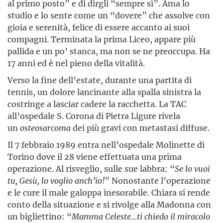
al primo posto” e di dirgli “sempre sì”. Ama lo
studio e lo sente come un “dovere” che assolve con
gioia e serenità, felice di essere accanto ai suoi
compagni. Terminata la prima Liceo, appare più
pallida e un po’ stanca, ma non se ne preoccupa. Ha
17 anni ed è nel pieno della vitalità.
Verso la fine dell’estate, durante una partita di
tennis, un dolore lancinante alla spalla sinistra la
costringe a lasciar cadere la racchetta. La TAC
all’ospedale S. Corona di Pietra Ligure rivela
un
osteosarcoma
dei più gravi con metastasi diffuse.
Il 7 febbraio 1989 entra nell’ospedale Molinette di
Torino dove il 28 viene effettuata una prima
operazione. Al risveglio, sulle sue labbra: “
Se lo vuoi
tu, Gesù, lo voglio anch’io!
” Nonostante l’operazione
e le cure il male galoppa inesorabile. Chiara si rende
conto della situazione e si rivolge alla Madonna con
un bigliettino: “
Mamma Celeste…ti chiedo il miracolo