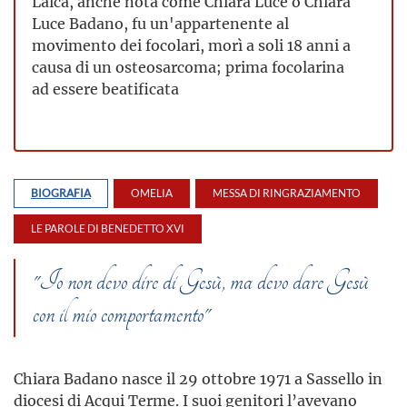
Laica, anche nota come Chiara Luce o Chiara
Luce Badano, fu un'appartenente al
movimento dei focolari, morì a soli 18 anni a
causa di un osteosarcoma; prima focolarina
ad essere beatificata
BIOGRAFIA
OMELIA
MESSA DI RINGRAZIAMENTO
LE PAROLE DI BENEDETTO XVI
"Io non devo dire di Gesù, ma devo dare Gesù
con il mio comportamento"
Chiara Badano nasce il 29 ottobre 1971 a Sassello in
diocesi di Acqui Terme. I suoi genitori l’avevano