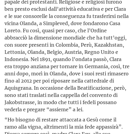
papale dei protestanti. Religiose e religiosi furono
ben presto esclusi dall’attività educativa e per Clara
e le sue consorelle la conseguenza fu trasferirsi nella
vicina Olanda, a Simpleved, dove fondarono Casa
Loreto. Fu così, quasi per caso, che l’Ordine
abbracciò la dimensione mondiale che ha tutt’oggi,
con suore presenti in Colombia, Perù, Kazakhstan,
Lettonia, Olanda, Belgio, Austria, Regno Unito e
Indonesia. Nel 1891, quando l’ondata passò, Clara
era troppo anziana per tornare in Germania, così, tre
anni dopo, morì in Olanda, dove i suoi resti rimasero
fino al 2012 per poi riposare nella cattedrale di
Aquisgrana. In occasione della Beatificazione, però,
sono stati traslati nella cappella del convento di
Jakobstrasse, in modo che tutti i fedeli possano
vederla e pregare “assieme” a lei.
“Ho bisogno di restare attaccata a Gesù come il
ramo alla vigna, altrimenti la mia fede appassirà”.
Diceva sempre così, madre Clara Fey, alle sue