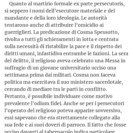
Quanto al martirio formale ex parte persecutoris,
si seppero i nomi dell’esecutore materiale e del
mandante e della loro ideologia. Le autorità
tentarono anche di attribuire l’omicidio ai
guerriglieri. La predicazione di Cosma Spessotto,
rivolta a tutti gli schieramenti in lotta e centrata
sulla necessità di ristabilire la pace e il rispetto dei
diritti umani, infastidiva entrambe le fazioni. La sera
del delitto, il religioso aveva celebrato una Messa in
suffragio di un giovane universitario ucciso una
settimana prima dai militari. Cosma non faceva
politica ma esercitava il suo ministero sacerdotale,
cercando di mediare tra le parti in conflitto.
Pertanto, è possibile individuare come motivo
prevalente l’odium fidei. Anche se per i persecutori
l’operato del religioso poteva apparire sovversivo,
essi sapevano che era strettamente collegato alla
sua fede e ai suoi doveri di parroco. Il fatto che fosse
ucciso davanti al tabernacolo indica particolare