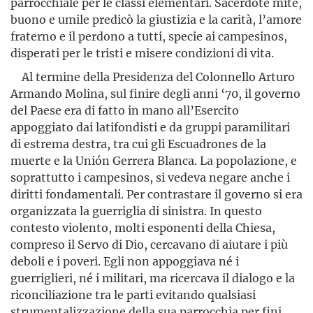
parrocchiale per le classi elementari. Sacerdote mite,
buono e umile predicò la giustizia e la carità, l’amore
fraterno e il perdono a tutti, specie ai campesinos,
disperati per le tristi e misere condizioni di vita.
Al termine della Presidenza del Colonnello Arturo
Armando Molina, sul finire degli anni ‘70, il governo
del Paese era di fatto in mano all’Esercito
appoggiato dai latifondisti e da gruppi paramilitari
di estrema destra, tra cui gli Escuadrones de la
muerte e la Unión Gerrera Blanca. La popolazione, e
soprattutto i campesinos, si vedeva negare anche i
diritti fondamentali. Per contrastare il governo si era
organizzata la guerriglia di sinistra. In questo
contesto violento, molti esponenti della Chiesa,
compreso il Servo di Dio, cercavano di aiutare i più
deboli e i poveri. Egli non appoggiava né i
guerriglieri, né i militari, ma ricercava il dialogo e la
riconciliazione tra le parti evitando qualsiasi
strumentalizzazione della sua parrocchia per fini