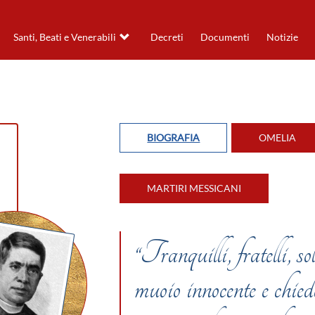
Santi, Beati e Venerabili
Decreti
Documenti
Notizie
BIOGRAFIA
OMELIA
MARTIRI MESSICANI
“Tranquilli, fratelli, s
muoio innocente e chie