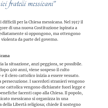
iei fratelli messicani”
difficili per la Chiesa messicana. Nel 1917 il
gore di una nuova Costituzione ispirata a
immediatamente si oppongono, ma ottengono
e violenta da parte del governo.
icana
 la situazione, anzi peggiora, se possibile.
a dopo 400 anni, viene sospeso il culto
 e il clero cattolico inizia a essere vessato.
a persecuzione. I sacerdoti stranieri vengono
ione cattolica vengono dichiarate fuori legge e
enefiche facenti capo alla Chiesa. Il popolo,
laicato messicano si organizza in una
della Libertà religiosa; chiede il sostegno