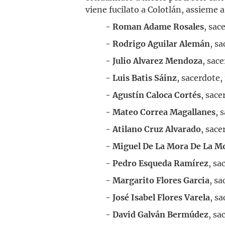
viene fucilato a Colotlán, assieme 
- Roman Adame Rosales
, sac
- Rodrigo Aguilar Alemán
, s
- Julio Alvarez Mendoza
, sac
- Luis Batis Sáinz
, sacerdote,
- Agustín Caloca Cortés
, sac
- Mateo Correa Magallanes
, 
- Atilano Cruz Alvarado
, sace
- Miguel De La Mora De La M
- Pedro Esqueda Ramírez
, s
- Margarito Flores Garcia
, s
- José Isabel Flores Varela
, s
- David Galván Bermúdez
, sa