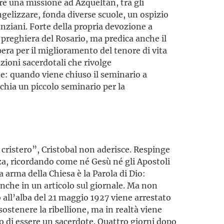
pre una missione ad Azqueltán, tra gli
gelizzare, fonda diverse scuole, un ospizio
anziani. Forte della propria devozione a
a preghiera del Rosario, ma predica anche il
pera per il miglioramento del tenore di vita
azioni sacerdotali che rivolge
e: quando viene chiuso il seminario a
chia un piccolo seminario per la
cristero”, Cristobal non aderisce. Respinge
za, ricordando come né Gesù né gli Apostoli
a arma della Chiesa è la Parola di Dio:
anche in un articolo sul giornale. Ma non
 all’alba del 21 maggio 1927 viene arrestato
 sostenere la ribellione, ma in realtà viene
o di essere un sacerdote. Quattro giorni dopo