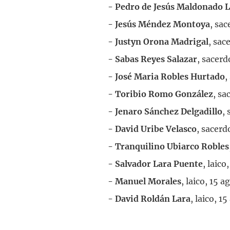
- Pedro de Jesús Maldonado 
- Jesús Méndez Montoya
, sac
- Justyn Orona Madrigal
, sac
- Sabas Reyes Salazar
, sacerd
- José Maria Robles Hurtado
,
- Toribio Romo González
, sa
- Jenaro Sánchez Delgadillo
,
- David Uribe Velasco
, sacerd
- Tranquilino Ubiarco Robles
- Salvador Lara Puente
, laico
- Manuel Morales
, laico, 15 a
- David Roldán Lara
, laico, 1