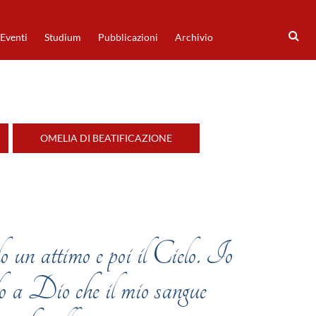
Eventi
Studium
Pubblicazioni
Archivio
OMELIA DI BEATIFICAZIONE
olo un attimo e poi il Cielo. Io
do a Dio che il mio sangue