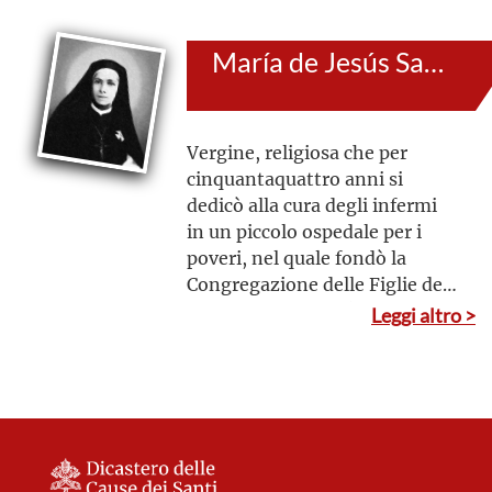
Congregazione delle Serve del
Sacro Cuore di Gesù e dei
María de Jesús Sacramentado Venegas de la Torre
Poveri, con il compito,
appunto, di soccorrere i
bisognosi nelle necessità
dell’anima e del corpo
Vergine, religiosa che per
cinquantaquattro anni si
dedicò alla cura degli infermi
in un piccolo ospedale per i
poveri, nel quale fondò la
Congregazione delle Figlie del
Sacro Cuore di Gesù; Si
Leggi altro >
distinse per la sua umiltà e
semplicità, per i modi affabili
con le sorelle, gli ammalati e le
persone in genere; aveva un
particolare modo di
comportarsi con i vescovi e i