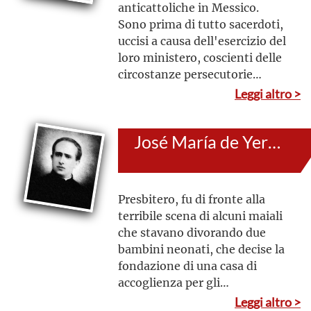
anticattoliche in Messico.
Sono prima di tutto sacerdoti,
uccisi a causa dell'esercizio del
loro ministero, coscienti delle
circostanze persecutorie
contro la Chiesa del Messico. Ci
Leggi altro >
sono anche tre giovani
entusiasti e profondamente
José María de Yermo y Parres
impegnati nel lavoro pastorale
del loro parroco, che hanno
accompagnato nell'esercizio
del ministero della Parola
Presbitero, fu di fronte alla
durante la loro vita, e nel
terribile scena di alcuni maiali
sacrificio supremo della morte
che stavano divorando due
bambini neonati, che decise la
fondazione di una casa di
accoglienza per gli
abbandonati e bisognosi: la
Leggi altro >