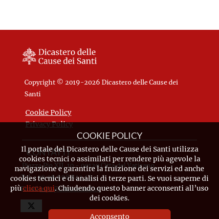
Copyright © 2019-2026 Dicastero delle Cause dei
Santi
Cookie Policy
Privacy Policy
COOKIE POLICY
Il portale del Dicastero delle Cause dei Santi utilizza
CONTATTI
cookies tecnici o assimilati per rendere più agevole la
Piazza Pio XII, 10 - 00120 Città del Vaticano
navigazione e garantire la fruizione dei servizi ed anche
Tel. +39.06.698.842.44
cookies tecnici e di analisi di terze parti. Se vuoi saperne di
più
clicca qui
. Chiudendo questo banner acconsenti all’uso
Email
info@causesanti.va
dei cookies.
Acconsento