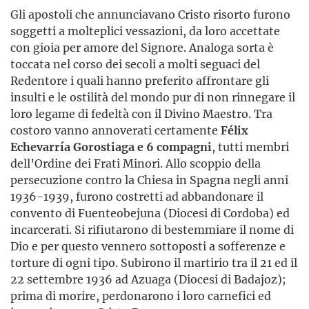
Gli apostoli che annunciavano Cristo risorto furono
soggetti a molteplici vessazioni, da loro accettate
con gioia per amore del Signore. Analoga sorta è
toccata nel corso dei secoli a molti seguaci del
Redentore i quali hanno preferito affrontare gli
insulti e le ostilità del mondo pur di non rinnegare il
loro legame di fedeltà con il Divino Maestro. Tra
costoro vanno annoverati certamente
Félix
Echevarría Gorostiaga e 6 compagni
, tutti membri
dell’Ordine dei Frati Minori. Allo scoppio della
persecuzione contro la Chiesa in Spagna negli anni
1936-1939, furono costretti ad abbandonare il
convento di Fuenteobejuna (Diocesi di Cordoba) ed
incarcerati. Si rifiutarono di bestemmiare il nome di
Dio e per questo vennero sottoposti a sofferenze e
torture di ogni tipo. Subirono il martirio tra il 21 ed il
22 settembre 1936 ad Azuaga (Diocesi di Badajoz);
prima di morire, perdonarono i loro carnefici ed