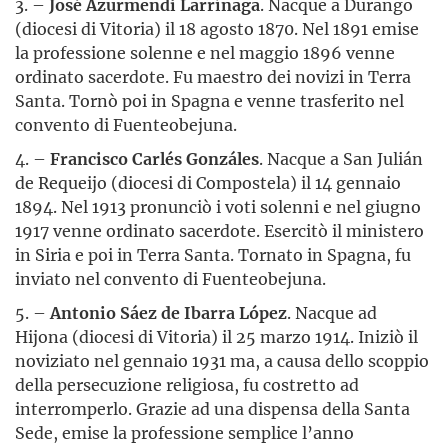
3. –
José Azurmendi Larrínaga
. Nacque a Durango
(diocesi di Vitoria) il 18 agosto 1870. Nel 1891 emise
la professione solenne e nel maggio 1896 venne
ordinato sacerdote. Fu maestro dei novizi in Terra
Santa. Tornò poi in Spagna e venne trasferito nel
convento di Fuenteobejuna.
4. –
Francisco Carlés Gonzáles
. Nacque a San Julián
de Requeijo (diocesi di Compostela) il 14 gennaio
1894. Nel 1913 pronunciò i voti solenni e nel giugno
1917 venne ordinato sacerdote. Esercitò il ministero
in Siria e poi in Terra Santa. Tornato in Spagna, fu
inviato nel convento di Fuenteobejuna.
5. –
Antonio Sáez de Ibarra López
. Nacque ad
Hijona (diocesi di Vitoria) il 25 marzo 1914. Iniziò il
noviziato nel gennaio 1931 ma, a causa dello scoppio
della persecuzione religiosa, fu costretto ad
interromperlo. Grazie ad una dispensa della Santa
Sede, emise la professione semplice l’anno