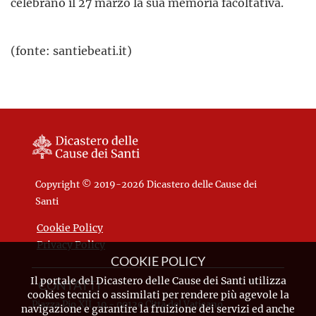
celebrano il 27 marzo la sua memoria facoltativa.
(fonte: santiebeati.it)
Copyright © 2019-2026 Dicastero delle Cause dei
Santi
Cookie Policy
Privacy Policy
COOKIE POLICY
Il portale del Dicastero delle Cause dei Santi utilizza
CONTATTI
cookies tecnici o assimilati per rendere più agevole la
Piazza Pio XII, 10 - 00120 Città del Vaticano
navigazione e garantire la fruizione dei servizi ed anche