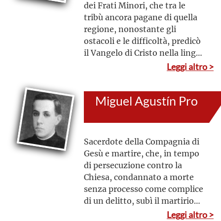
dei Frati Minori, che tra le
tribù ancora pagane di quella
regione, nonostante gli
ostacoli e le difficoltà, predicò
il Vangelo di Cristo nella lingua
dei popoli del luogo e difese
Leggi altro >
strenuamente i diritti dei
poveri e degli umili
Miguel Agustín Pro
Sacerdote della Compagnia di
Gesù e martire, che, in tempo
di persecuzione contro la
Chiesa, condannato a morte
senza processo come complice
di un delitto, subì il martirio
che aveva ardentemente
Leggi altro >