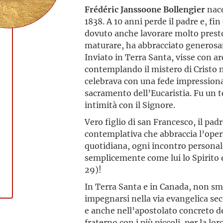
Frédéric Janssoone Bollengier
nacq
1838. A 10 anni perde il padre e, fi
dovuto anche lavorare molto prest
maturare, ha abbracciato generosam
Inviato in Terra Santa, visse con ar
contemplando il mistero di Cristo n
celebrava con una fede impressiona
sacramento dell’Eucaristia. Fu un t
intimità con il Signore.
Vero figlio di san Francesco, il pad
contemplativa che abbraccia l’opera 
quotidiana, ogni incontro personal
semplicemente come lui lo Spirito e
29)!
In Terra Santa e in Canada, non sme
impegnarsi nella via evangelica se
e anche nell’apostolato concreto de
fraterno con i più piccoli, per la lo