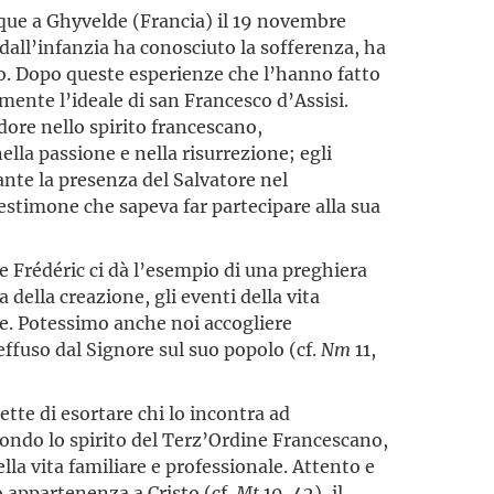
ue a Ghyvelde (Francia) il 19 novembre
n dall’infanzia ha conosciuto la sofferenza, ha
o. Dopo queste esperienze che l’hanno fatto
ente l’ideale di san Francesco d’Assisi.
dore nello spirito francescano,
ella passione e nella risurrezione; egli
nte la presenza del Salvatore nel
estimone che sapeva far partecipare alla sua
re Frédéric ci dà l’esempio di una preghiera
della creazione, gli eventi della vita
e. Potessimo anche noi accogliere
ffuso dal Signore sul suo popolo (cf.
Nm
11,
tte di esortare chi lo incontra ad
condo lo spirito del Terz’Ordine Francescano,
lla vita familiare e professionale. Attento e
ro appartenenza a Cristo (cf.
Mt
10, 42), il