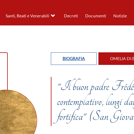
Santi, Beati e Venerabili
Decreti
Documenti
Notizie
BIOGRAFIA
OMELIA DI 
"Il buon padre Frédéri
contemplativo, lungi dal 
fortifica" (San Gio