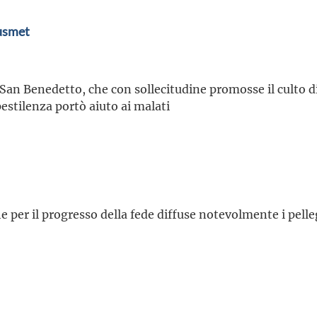
usmet
San Benedetto, che con sollecitudine promosse il culto div
pestilenza portò aiuto ai malati
he per il progresso della fede diffuse notevolmente i pell