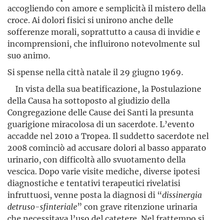
accogliendo con amore e semplicità il mistero della
croce. Ai dolori fisici si unirono anche delle
sofferenze morali, soprattutto a causa di invidie e
incomprensioni, che influirono notevolmente sul
suo animo.
Si spense nella città natale il 29 giugno 1969.
In vista della sua beatificazione, la Postulazione
della Causa ha sottoposto al giudizio della
Congregazione delle Cause dei Santi la presunta
guarigione miracolosa di un sacerdote. L’evento
accadde nel 2010 a Tropea. Il suddetto sacerdote nel
2008 cominciò ad accusare dolori al basso apparato
urinario, con difficoltà allo svuotamento della
vescica. Dopo varie visite mediche, diverse ipotesi
diagnostiche e tentativi terapeutici rivelatisi
infruttuosi, venne posta la diagnosi di “
dissinergia
detruso-sfinteriale
” con grave ritenzione urinaria
che necessitava l’uso del catetere. Nel frattempo si