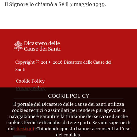
Il Signore lo chiamò a Sé il 7 maggio 1939.
Copyright © 2019-2026 Dicastero delle Cause dei
Santi
Cookie Policy
Privacy Policy
COOKIE POLICY
Il portale del Dicastero delle Cause dei Santi utilizza
CONTATTI
cookies tecnici o assimilati per rendere più agevole la
Piazza Pio XII, 10 - 00120 Città del Vaticano
navigazione e garantire la fruizione dei servizi ed anche
Tel. +39.06.698.842.44
cookies tecnici e di analisi di terze parti. Se vuoi saperne di
più
clicca qui
. Chiudendo questo banner acconsenti all’uso
Email
info@causesanti.va
dei cookies.