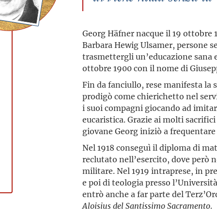
Georg Häfner nacque il 19 ottobre 
Barbara Hewig Ulsamer, persone sem
trasmettergli un’educazione sana e
ottobre 1900 con il nome di Giuse
Fin da fanciullo, rese manifesta la s
prodigò come chierichetto nel serv
i suoi compagni giocando ad imitare
eucaristica. Grazie ai molti sacrific
giovane Georg iniziò a frequentare g
Nel 1918 conseguì il diploma di mat
reclutato nell’esercito, dove però 
militare. Nel 1919 intraprese, in pre
e poi di teologia presso l’Università
entrò anche a far parte del Terz’O
Aloisius del Santissimo Sacramento
.