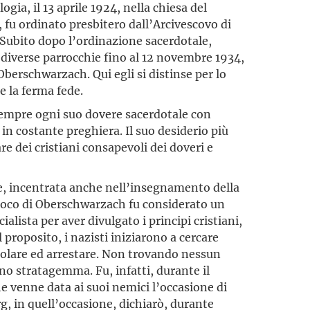
ogia, il 13 aprile 1924, nella chiesa del
 fu ordinato presbitero dall’Arcivescovo di
ubito dopo l’ordinazione sacerdotale,
n diverse parrocchie fino al 12 novembre 1934,
Oberschwarzach. Qui egli si distinse per lo
 e la ferma fede.
sempre ogni suo dovere sacerdotale con
in costante preghiera. Il suo desiderio più
re dei cristiani consapevoli dei doveri e
le, incentrata anche nell’insegnamento della
parroco di Oberschwarzach fu considerato un
lista per aver divulgato i principi cristiani,
l proposito, i nazisti iniziarono a cercare
acolare ed arrestare. Non trovando nessun
uno stratagemma. Fu, infatti, durante il
he venne data ai suoi nemici l’occasione di
g, in quell’occasione, dichiarò, durante