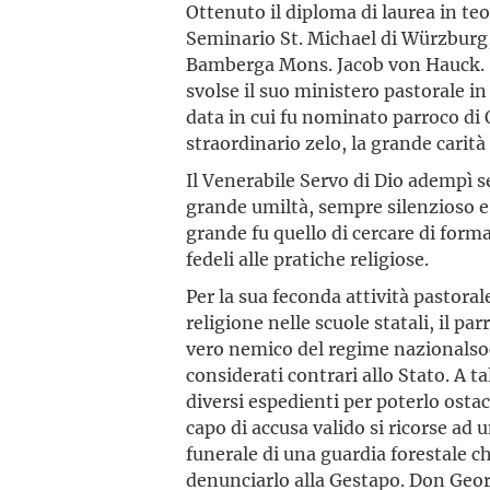
Ottenuto il diploma di laurea in teol
Seminario St. Michael di Würzburg,
Bamberga Mons. Jacob von Hauck. S
svolse il suo ministero pastorale i
data in cui fu nominato parroco di 
straordinario zelo, la grande carità
Il Venerabile Servo di Dio adempì 
grande umiltà, sempre silenzioso e 
grande fu quello di cercare di forma
fedeli alle pratiche religiose.
Per la sua feconda attività pastora
religione nelle scuole statali, il 
vero nemico del regime nazionalsocia
considerati contrari allo Stato. A ta
diversi espedienti per poterlo ost
capo di accusa valido si ricorse ad 
funerale di una guardia forestale c
denunciarlo alla Gestapo. Don Geor