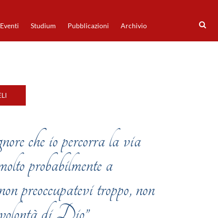
Eventi
Studium
Pubblicazioni
Archivio
LI
nore che io percorra la via
molto probabilmente a
n preoccupatevi troppo, non
 volontà di Dio”