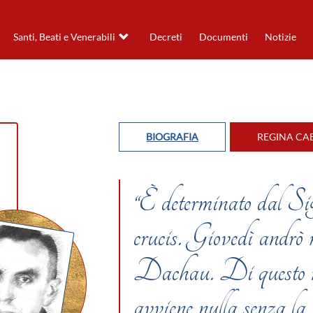
Santi, Beati e Venerabili
Decreti
Documenti
Notizie
BIOGRAFIA
REGINA CAE
“È determinato dal Sig
crucis. Giovedì andrò 
Dachau. Di questo no
avviene nulla senza la