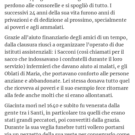
perdono alle consorelle e si spogliò di tutto. I
successivi 24 anni della sua vita furono anni di
privazioni e di dedizione al prossimo, specialmente
ai poveri e agli ammalati.
Grazie all’aiuto finanziario degli amici di un tempo,
dalla clausura riuscì a organizzare l’operato di due
istituti assistenziali: i Sacconi (così chiamati per il
sacco che indossavano i confratelli durante il loro
servizio) infermieri che davano aiuto ai malati, e gli
Oblati di Maria, che portavano conforto alle persone
anziane e abbandonate. Lei stessa donava tutto quel
che riceveva ai poveri e il suo esempio fece ritornare
alla fede anche molti che si erano allontanati.
Giacinta morì nel 1640 e subito fu venerata dalla
gente tra i Santi, in particolare tra quelli che erano
stati grandi peccatori, poi convertiti dalla grazia.
Durante la sua veglia funebre tutti vollero portarsi
via un pezzetto della sua veste per conservarlo come