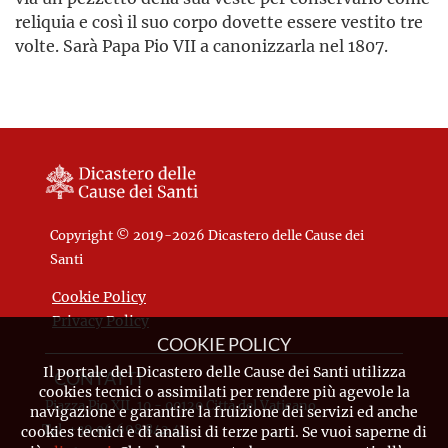
reliquia e così il suo corpo dovette essere vestito tre
volte. Sarà Papa Pio VII a canonizzarla nel 1807.
Copyright © 2019-2026 Dicastero delle Cause dei
Santi
Cookie Policy
Privacy Policy
COOKIE POLICY
Il portale del Dicastero delle Cause dei Santi utilizza
CONTATTI
cookies tecnici o assimilati per rendere più agevole la
Piazza Pio XII, 10 - 00120 Città del Vaticano
navigazione e garantire la fruizione dei servizi ed anche
Tel. +39.06.698.842.44
cookies tecnici e di analisi di terze parti. Se vuoi saperne di