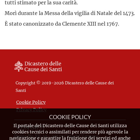
tutti stimato per la sua carità.
Morì durante la Messa della vigilia di Natale del 1473.
È stato canonizzato da Clemente XIII nel 1767.
Copyright © 2019-2026 Dicastero delle Cause dei
Santi
Cookie Policy
Privacy Policy
COOKIE POLICY
Il portale del Dicastero delle Cause dei Santi utilizza
CONTATTI
cookies tecnici o assimilati per rendere più agevole la
Piazza Pio XII, 10 - 00120 Città del Vaticano
navigazione e garantire la fruizione dei servizi ed anche