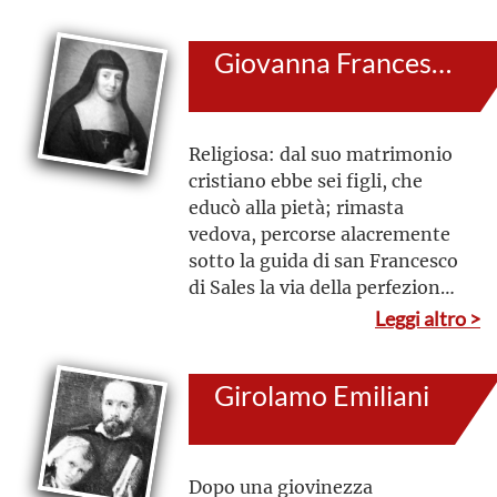
Scuole Pie
Giovanna Francesca di Chantal
Religiosa: dal suo matrimonio
cristiano ebbe sei figli, che
educò alla pietà; rimasta
vedova, percorse alacremente
sotto la guida di san Francesco
di Sales la via della perfezione,
dedicandosi alle opere di carità
Leggi altro >
soprattutto verso i poveri e i
malati; diede inizio all’Ordine
Girolamo Emiliani
della Visitazione di Santa
Maria, che diresse pure con
saggezza. Il suo transito
avvenuto a Moulins sulle rive
Dopo una giovinezza