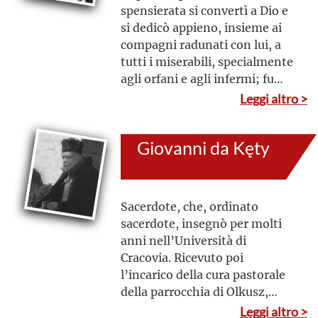
dell’Allier vicino a Nevers in
spensierata si convertì a Dio e
Francia ricorre il 13 dicembre
si dedicò appieno, insieme ai
compagni radunati con lui, a
tutti i miserabili, specialmente
agli orfani e agli infermi; fu
questo l’inizio della
Leggi altro >
Patrono universale degli orfani
Congregazione dei Chierici
e della gioventù abbandonata
Regolari, detti Somaschi,
Giovanni da Kęty
ancora oggi impegnati
prevalentemente
nell'istruzione cristiana della
gioventù.
Sacerdote, che, ordinato
sacerdote, insegnò per molti
anni nell’Università di
Cracovia. Ricevuto poi
l’incarico della cura pastorale
della parrocchia di Olkusz,
aggiunse alle sue virtù la
Leggi altro >