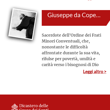
testimonianza di una fede
retta e fu per i suoi
Giuseppe da Copertino
collaboratori e i discepoli un
modello di pietà e carità verso
il prossimo. Nel giorno
seguente a questo, a Cracovia
Sacerdote dell’Ordine dei Frati
in Polonia, passò ai celesti
Minori Conventuali, che,
gaudi
nonostante le difficoltà
affrontate durante la sua vita,
rifulse per povertà, umiltà e
carità verso i bisognosi di Dio
Leggi altro >