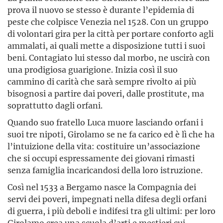
prova il nuovo se stesso è durante l’epidemia di
peste che colpisce Venezia nel 1528. Con un gruppo
di volontari gira per la città per portare conforto agli
ammalati, ai quali mette a disposizione tutti i suoi
beni. Contagiato lui stesso dal morbo, ne uscirà con
una prodigiosa guarigione. Inizia così il suo
cammino di carità che sarà sempre rivolto ai più
bisognosi a partire dai poveri, dalle prostitute, ma
soprattutto dagli orfani.
Quando suo fratello Luca muore lasciando orfani i
suoi tre nipoti, Girolamo se ne fa carico ed è lì che ha
l’intuizione della vita: costituire un’associazione
che si occupi espressamente dei giovani rimasti
senza famiglia incaricandosi della loro istruzione.
Così nel 1533 a Bergamo nasce la Compagnia dei
servi dei poveri, impegnati nella difesa degli orfani
di guerra, i più deboli e indifesi tra gli ultimi: per loro
Girolamo crea una scuola d’arti e mestieri cui