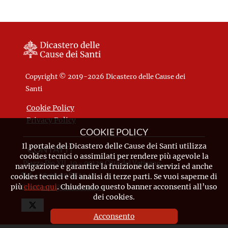
Copyright © 2019-2026 Dicastero delle Cause dei
Santi
Cookie Policy
Privacy Policy
COOKIE POLICY
Il portale del Dicastero delle Cause dei Santi utilizza
CONTATTI
cookies tecnici o assimilati per rendere più agevole la
Piazza Pio XII, 10 - 00120 Città del Vaticano
navigazione e garantire la fruizione dei servizi ed anche
Tel. +39.06.698.842.44
cookies tecnici e di analisi di terze parti. Se vuoi saperne di
più
clicca qui
. Chiudendo questo banner acconsenti all’uso
Email
info@causesanti.va
dei cookies.
Acconsento