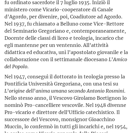
fu ordinato sacerdote il 7 luglio 1935. Iniziò il
ministero come Vicario-cooperatore di Canale
d’Agordo, per divenire, poi, Coadiutore ad Agordo.
Nel 1937, fu chiamato a Belluno come Vice-Rettore
del Seminario Gregoriano e, contemporaneamente,
Docente delle classi di liceo e teologia, incarico che
egli mantenne per un ventennio. All’attività
didattica ed educativa, unì l’apostolato giovanile e la
collaborazione con il settimanale diocesano
L
’
Amico
del
Popolo
.
Nel 1947, conseguì il dottorato in teologia presso la
Pontificia Università Gregoriana, con una tesi su
L
’
origine
dell
’
anima
umana
secondo
Antonio
Rosmini
.
Nello stesso anno, il Vescovo Girolamo Bortignon lo
nominò Pro-cancelliere vescovile. Nel 1948 divenne
Pro-vicario e direttore dell’Ufficio catechistico. Il
successore del Vescovo, monsignor Gioacchino
Muccin, lo confermò in tutti gli incarichi e, nel 1954,