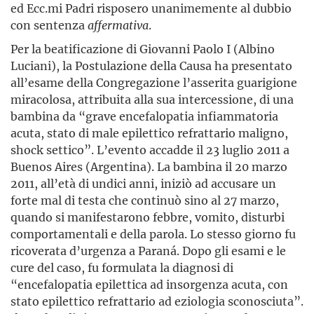
ed Ecc.mi Padri risposero unanimemente al dubbio
con sentenza
affermativa
.
Per la beatificazione di Giovanni Paolo I (Albino
Luciani), la Postulazione della Causa ha presentato
all’esame della Congregazione l’asserita guarigione
miracolosa, attribuita alla sua intercessione, di una
bambina da “grave encefalopatia infiammatoria
acuta, stato di male epilettico refrattario maligno,
shock settico”. L’evento accadde il 23 luglio 2011 a
Buenos Aires (Argentina). La bambina il 20 marzo
2011, all’età di undici anni, iniziò ad accusare un
forte mal di testa che continuò sino al 27 marzo,
quando si manifestarono febbre, vomito, disturbi
comportamentali e della parola. Lo stesso giorno fu
ricoverata d’urgenza a Paraná. Dopo gli esami e le
cure del caso, fu formulata la diagnosi di
“encefalopatia epilettica ad insorgenza acuta, con
stato epilettico refrattario ad eziologia sconosciuta”.