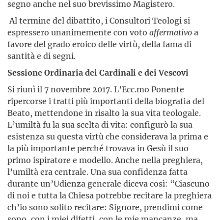
segno anche nel suo brevissimo Magistero.
Al termine del dibattito, i Consultori Teologi si
espressero unanimemente con voto
affermativo
a
favore del grado eroico delle virtù, della fama di
santità e di segni.
Sessione Ordinaria dei Cardinali e dei Vescovi
Si riunì il 7 novembre 2017. L’Ecc.mo Ponente
ripercorse i tratti più importanti della biografia del
Beato, mettendone in risalto la sua vita teologale.
L’umiltà fu la sua scelta di vita: configurò la sua
esistenza su questa virtù che considerava la prima e
la più importante perché trovava in Gesù il suo
primo ispiratore e modello. Anche nella preghiera,
l’umiltà era centrale. Una sua confidenza fatta
durante un’Udienza generale diceva così: “Ciascuno
di noi e tutta la Chiesa potrebbe recitare la preghiera
ch’io sono solito recitare: Signore, prendimi come
sono, con i miei difetti, con le mie mancanze, ma