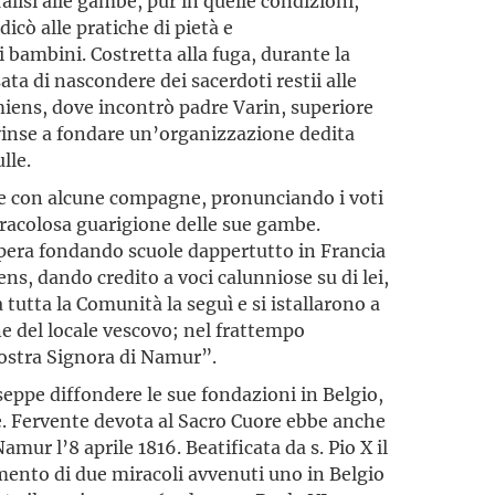
ralisi alle gambe, pur in quelle condizioni,
dicò alle pratiche di pietà e
 bambini. Costretta alla fuga, durante la
ta di nascondere dei sacerdoti restii alle
miens, dove incontrò padre Varin, superiore
onvinse a fondare un’organizzazione dedita
lle.
ne con alcune compagne, pronunciando i voti
iracolosa guarigione delle sue gambe.
 opera fondando scuole dappertutto in Francia
ens, dando credito a voci calunniose su di lei,
 tutta la Comunità la seguì e si istallarono a
e del locale vescovo; nel frattempo
ostra Signora di Namur”.
seppe diffondere le sue fondazioni in Belgio,
. Fervente devota al Sacro Cuore ebbe anche
Namur l’8 aprile 1816. Beatificata da s. Pio X il
mento di due miracoli avvenuti uno in Belgio