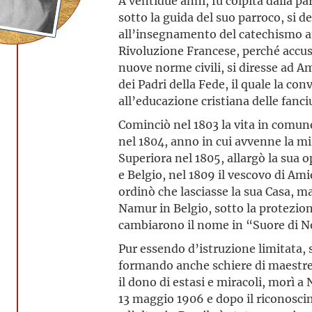
A ventidue anni, fu colpita dalla pa
sotto la guida del suo parroco, si de
all’insegnamento del catechismo ai
Rivoluzione Francese, perché accusa
nuove norme civili, si diresse ad A
dei Padri della Fede, il quale la c
all’educazione cristiana delle fanciu
Cominciò nel 1803 la vita in comu
nel 1804, anno in cui avvenne la m
Superiora nel 1805, allargò la sua
e Belgio, nel 1809 il vescovo di Ami
ordinò che lasciasse la sua Casa, ma
Namur in Belgio, sotto la protezion
cambiarono il nome in “Suore di N
Pur essendo d’istruzione limitata, 
formando anche schiere di maestre
il dono di estasi e miracoli, morì a 
13 maggio 1906 e dopo il riconosci