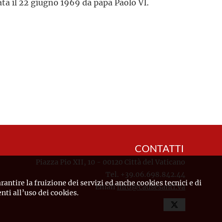
zata il 22 giugno 1969 da papa Paolo VI.
CONTATTI
Piazza Pio XII, 10 - 00120 Città del Vaticano
Tel. +39.06.698.842.44
rantire la fruizione dei servizi ed anche cookies tecnici e di
Email
info@causesanti.va
ti all’uso dei cookies.