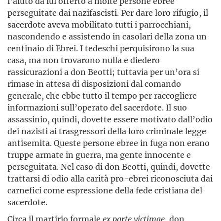
l’aiuto da lui offerto a molte persone ebree
perseguitate dai nazifascisti. Per dare loro rifugio, il
sacerdote aveva mobilitato tutti i parrocchiani,
nascondendo e assistendo in casolari della zona un
centinaio di Ebrei. I tedeschi perquisirono la sua
casa, ma non trovarono nulla e diedero
rassicurazioni a don Beotti; tuttavia per un’ora si
rimase in attesa di disposizioni dal comando
generale, che ebbe tutto il tempo per raccogliere
informazioni sull’operato del sacerdote. Il suo
assassinio, quindi, dovette essere motivato dall’odio
dei nazisti ai trasgressori della loro criminale legge
antisemita. Queste persone ebree in fuga non erano
truppe armate in guerra, ma gente innocente e
perseguitata. Nel caso di don Beotti, quindi, dovette
trattarsi di odio alla carità pro-ebrei riconosciuta dai
carnefici come espressione della fede cristiana del
sacerdote.
Circa il martirio formale
ex parte victimae
, don