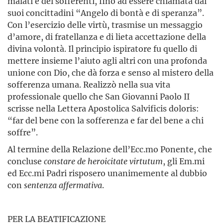
malati e dei sofferenti, fino ad essere chiamata dai
suoi concittadini “Angelo di bontà e di speranza”.
Con l’esercizio delle virtù, trasmise un messaggio
d’amore, di fratellanza e di lieta accettazione della
divina volontà. Il principio ispiratore fu quello di
mettere insieme l’aiuto agli altri con una profonda
unione con Dio, che dà forza e senso al mistero della
sofferenza umana. Realizzò nella sua vita
professionale quello che San Giovanni Paolo II
scrisse nella Lettera Apostolica Salvificis doloris:
“far del bene con la sofferenza e far del bene a chi
soffre”.
Al termine della Relazione dell’Ecc.mo Ponente, che
concluse
constare de heroicitate virtutum
, gli Em.mi
ed Ecc.mi Padri risposero unanimemente al dubbio
con
sentenza affermativa
.
PER LA BEATIFICAZIONE