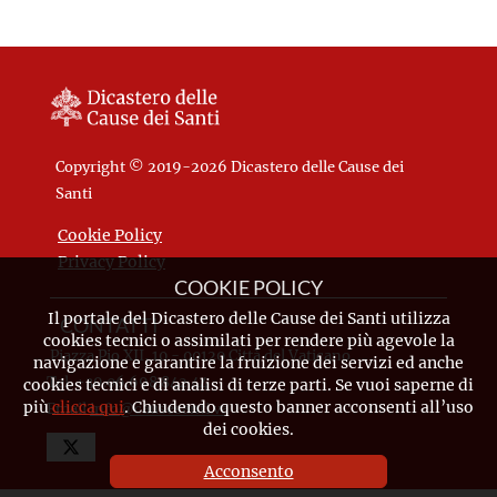
Copyright © 2019-2026 Dicastero delle Cause dei
Santi
Cookie Policy
Privacy Policy
COOKIE POLICY
Il portale del Dicastero delle Cause dei Santi utilizza
CONTATTI
cookies tecnici o assimilati per rendere più agevole la
Piazza Pio XII, 10 - 00120 Città del Vaticano
navigazione e garantire la fruizione dei servizi ed anche
Tel. +39.06.698.842.44
cookies tecnici e di analisi di terze parti. Se vuoi saperne di
più
clicca qui
. Chiudendo questo banner acconsenti all’uso
Email
info@causesanti.va
dei cookies.
Acconsento