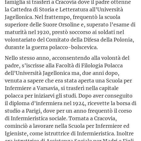
famiglia si trasferì a Cracovia dove il padre ottenne
la Cattedra di Storia e Letteratura all’Università
Jagellonica. Nel frattempo, frequentò la scuola
superiore delle Suore Orsoline e, superato l’esame di
maturità nel 1920, prestò soccorso ai soldati nel
volontariato del Comitato della Difesa della Polonia,
durante la guerra polacco-bolscevica.
Nello stesso anno, acconsentendo alla volontà del
padre, s’iscrisse alla Facoltà di Filologia Polacca
dell’Università Jagellonica ma, due anni dopo,
venuta a sapere che era stata aperta una Scuola per
Infermiere a Varsavia, si trasferì nella capitale
polacca per iniziarvi gli studi. Dopo aver conseguito
il diploma d’infermiera nel 1924, ricevette la borsa di
studio a Parigi, dove per un anno frequentò il corso
di Infermieristica sociale. Tornata a Cracovia,
cominciò a lavorare nella Scuola per Infermiere ed
Igieniste, come istruttrice di Infermieristica. Inoltre
era istruttrice di Assistenza Sociale per Madri e Figli.