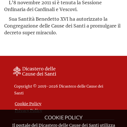
L’8 novembre 2011 si è tenuta la Sessione
Ordinaria dei Cardinali e Vescovi.
Sua Santità Benedetto XVI ha autorizzato la
Congregazione delle Cause dei Santi a promulgare il
decreto super miraculo.
Copyright © 2019-2026 Dicastero delle Cause dei
Santi
Cookie Policy
Privacy Policy
COOKIE POLICY
Il portale del Dicastero delle Cause dei Santi utilizza
CONTATTI