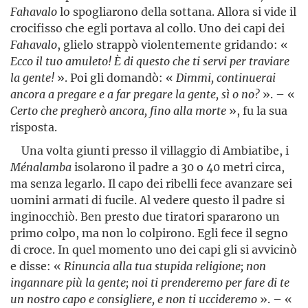
Fahavalo
lo spogliarono della sottana. Allora si vide il
crocifisso che egli portava al collo. Uno dei capi dei
Fahavalo
, glielo strappò violentemente gridando: «
Ecco il tuo amuleto! È di questo che ti servi per traviare
la gente!
». Poi gli domandò: «
Dimmi, continuerai
ancora a pregare e a far pregare la gente, sì o no?
». – «
Certo che pregherò ancora, fino alla morte
», fu la sua
risposta.
Una volta giunti presso il villaggio di Ambiatibe, i
Ménalamba
isolarono il padre a 30 o 40 metri circa,
ma senza legarlo. Il capo dei ribelli fece avanzare sei
uomini armati di fucile. Al vedere questo il padre si
inginocchiò. Ben presto due tiratori spararono un
primo colpo, ma non lo colpirono. Egli fece il segno
di croce. In quel momento uno dei capi gli si avvicinò
e disse: «
Rinuncia alla tua stupida religione; non
ingannare più la gente; noi ti prenderemo per fare di te
un nostro capo e consigliere, e non ti uccideremo
». – «