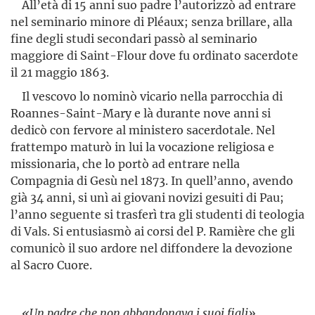
All’età di 15 anni suo padre l’autorizzò ad entrare
nel seminario minore di Pléaux; senza brillare, alla
fine degli studi secondari passò al seminario
maggiore di Saint-Flour dove fu ordinato sacerdote
il 21 maggio 1863.
Il vescovo lo nominò vicario nella parrocchia di
Roannes-Saint-Mary e là durante nove anni si
dedicò con fervore al ministero sacerdotale. Nel
frattempo maturò in lui la vocazione religiosa e
missionaria, che lo portò ad entrare nella
Compagnia di Gesù nel 1873. In quell’anno, avendo
già 34 anni, si unì ai giovani novizi gesuiti di Pau;
l’anno seguente si trasferì tra gli studenti di teologia
di Vals. Si entusiasmò ai corsi del P. Ramière che gli
comunicò il suo ardore nel diffondere la devozione
al Sacro Cuore.
«Un padre che non abbandonava i suoi figli»