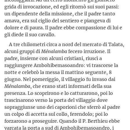
grida di invocazione, ed egli ritornò sui suoi passi:
un dipendente della missione, che il padre tanto
amava, era sul ciglio del sentiero e piangeva di
dolore e di paura. Il padre ebbe compassione di lui e
gli diede il suo cavallo.
A tre chilometri circa a nord del mercato di Talata,
alcuni gruppi di
Ménalamba
fecero irruzione. Il
padre, insieme con alcuni cristiani, riuscì a
raggiungere Ambohibemasoandro: vi trascorse la
notte e celebrò la messa il mattino seguente, 8
giugno. Nel pomeriggio, il villaggio fu invaso dai
Ménalamba
, che erano stati informati della sua
presenza. Lo scoprirono e lo catturarono, poi lo
trascinarono verso la porta del villaggio dove
sopraggiunse uno dei caporioni che sferrò al padre
un colpo di accetta sul collo, ferendolo; poi lo
forzarono a proseguire. Quando il P. Berthieu ebbe
varcata la porta a sud di Ambohibemasoandro, i