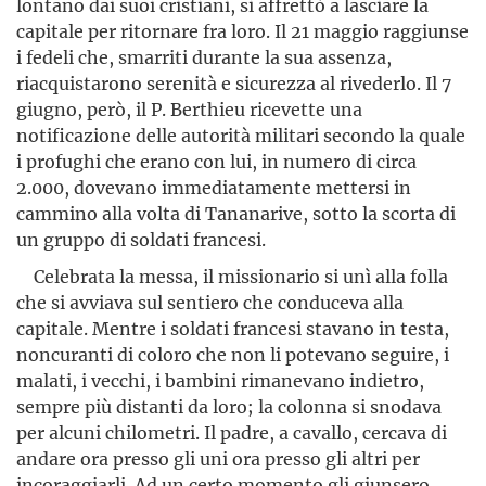
lontano dai suoi cristiani, si affrettò a lasciare la
capitale per ritornare fra loro. Il 21 maggio raggiunse
i fedeli che, smarriti durante la sua assenza,
riacquistarono serenità e sicurezza al rivederlo. Il 7
giugno, però, il P. Berthieu ricevette una
notificazione delle autorità militari secondo la quale
i profughi che erano con lui, in numero di circa
2.000, dovevano immediatamente mettersi in
cammino alla volta di Tananarive, sotto la scorta di
un gruppo di soldati francesi.
Celebrata la messa, il missionario si unì alla folla
che si avviava sul sentiero che conduceva alla
capitale. Mentre i soldati francesi stavano in testa,
noncuranti di coloro che non li potevano seguire, i
malati, i vecchi, i bambini rimanevano indietro,
sempre più distanti da loro; la colonna si snodava
per alcuni chilometri. Il padre, a cavallo, cercava di
andare ora presso gli uni ora presso gli altri per
incoraggiarli. Ad un certo momento gli giunsero