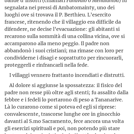
bande d’insorti (chiamati
Fahavalo
o
Ménalamba
) fu
segnalata nei pressi di Ambatomainty, uno dei
luoghi ove si trovava il P. Berthieu. L’esercito
francese, ritenendo che il villaggio era difficile da
difendere, ne decise l’evacuazione: gli abitanti si
recarono sulla sommità di una collina vicina, ove si
accamparono alla meno peggio. Il padre non
abbandonò i suoi cristiani; ma rimase con loro per
condividerne i disagi e soprattutto per rincuorarli,
proteggerli e rinfrancarli nella fede.
I villaggi vennero frattanto incendiati e distrutti.
Al dolore si aggiunse la spossatezza: il fisico del
padre non resse più oltre agli stenti; fu assalito dalla
febbre e i fedeli lo portarono di peso a Tananarive.
Là lo curarono come si poteva ed egli si riprese:
convalescente, trascorse lunghe ore in ginocchio
davanti al S.mo Sacramento, fece ancora una volta
gli esercizi spirituali e poi, non potendo più stare