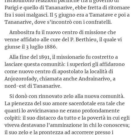
ristabilirono relazioni pacifiche tra il governo di
Parigi e quello di Tananarive, ebbe fretta di ritornare
fra i suoi malgasci. Il 5 giugno era a Tamatave e poi a
Tananarive, dove s’incontrò con i confratelli.
Ambositra fu il nuovo centro di missione che
venne affidato alle cure del P. Berthieu, il quale vi
giunse il 3 luglio 1886.
Alla fine del 1891, il missionario fu costretto a
lasciare questa comunità: i superiori gli affidarono
come nuovo centro di apostolato la località di
Anjozorofady, chiamata anche Andrainarivo, a
nord-est di Tananarive.
Si donò con rinnovato zelo alla nuova comunità.
La pienezza del suo amore sacerdotale era tale che
quanti lo avvicinavano ne erano profondamente
colpiti: il suo distacco da tutto e la povertà in cui egli
viveva destavano l’ammirazione in chi lo conosceva;
il suo zelo e la prontezza ad accorrere presso i