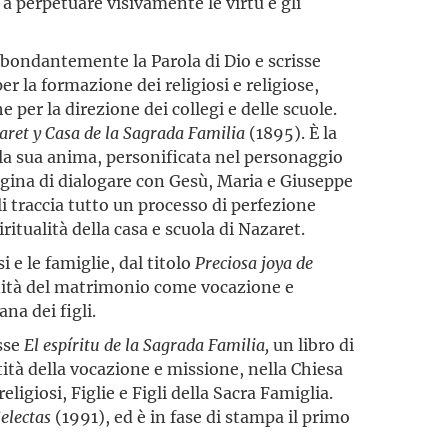
a perpetuare visivamente le virtù e gli
bondantemente la Parola di Dio e scrisse
er la formazione dei religiosi e religiose,
he per la direzione dei collegi e delle scuole.
aret y Casa de la Sagrada Familia
(1895). È la
e la sua anima, personificata nel personaggio
gina di dialogare con Gesù, Maria e Giuseppe
li traccia tutto un processo di perfezione
piritualità della casa e scuola di Nazaret.
i e le famiglie, dal titolo
Preciosa joya de
gnità del matrimonio come vocazione e
na dei figli.
isse
El espíritu de la Sagrada Familia,
un libro di
ità della vocazione e missione, nella Chiesa
religiosi, Figlie e Figli della Sacra Famiglia.
Selectas
(1991), ed è in fase di stampa il primo