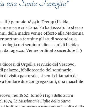
lia una Santa Famiglia"
e il 7 gennaio 1833 in Tremp (Lleida,
umerosa e cristiana. Fu battezzato lo stesso
5 anni, dalla madre venne offerto alla Madonna
Per portare a termine gli studi secondari a
 e teologia nei seminari diocesani di Lleida e
fin da ragazzo. Venne ordinato sacerdote il 9
 diocesi di Urgell a servizio del Vescovo,
i palazzo, bibliotecario del seminario,
o di visita pastorale, si sentì chiamato da
a e a fondare due congregazioni, una maschile
covo, nel 1864, fondò i
Figli della Sacra
el 1874, le
Missionarie Figlie della Sacra
 di imitare, onorare e propagare il culto della