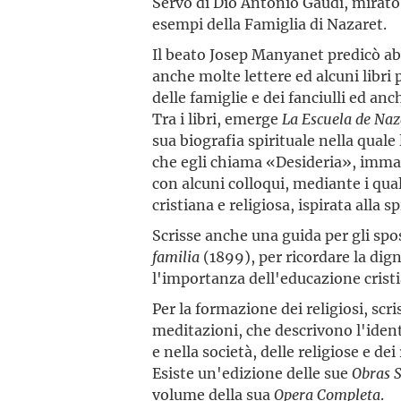
Servo di Dio Antonio Gaudí, mirato 
esempi della Famiglia di Nazaret.
Il beato Josep Manyanet predicò ab
anche molte lettere ed alcuni libri p
delle famiglie e dei fanciulli ed anc
Tra i libri, emerge
La Escuela de Naz
sua biografia spirituale nella qual
che egli chiama «Desideria», imma
con alcuni colloqui, mediante i qua
cristiana e religiosa, ispirata alla s
Scrisse anche una guida per gli spos
familia
(1899), per ricordare la di
l'importanza dell'educazione cristia
Per la formazione dei religiosi, scr
meditazioni, che descrivono l'ident
e nella società, delle religiose e dei 
Esiste un'edizione delle sue
Obras 
volume della sua
Opera Completa
.