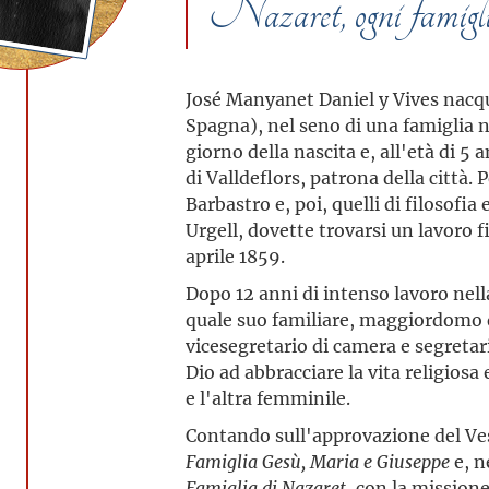
Nazaret, ogni famig
José Manyanet Daniel y Vives nacqu
Spagna), nel seno di una famiglia n
giorno della nascita e, all'età di 
di Valldeflors, patrona della città. 
Barbastro e, poi, quelli di filosofia
Urgell, dovette trovarsi un lavoro 
aprile 1859.
Dopo 12 anni di intenso lavoro nella
quale suo familiare, maggiordomo d
vicesegretario di camera e segretari
Dio ad abbracciare la vita religios
e l'altra femminile.
Contando sull'approvazione del Ves
Famiglia Gesù, Maria e Giuseppe
e, n
Famiglia di Nazaret
, con la missione