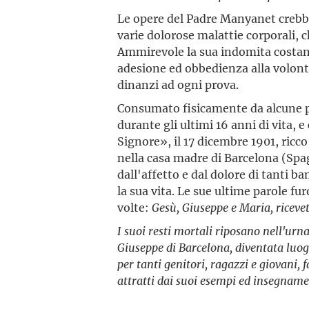
Le opere del Padre Manyanet crebbe
varie dolorose malattie corporali, c
Ammirevole la sua indomita costan
adesione ed obbedienza alla volontà
dinanzi ad ogni prova.
Consumato fisicamente da alcune p
durante gli ultimi 16 anni di vita, 
Signore», il 17 dicembre 1901, ricco 
nella casa madre di Barcelona (Spag
dall'affetto e dal dolore di tanti b
la sua vita. Le sue ultime parole fu
volte:
Gesù, Giuseppe e Maria, ricev
I suoi resti mortali riposano nell'urna
Giuseppe di Barcelona, diventata luogo 
per tanti genitori, ragazzi e giovani, f
attratti dai suoi esempi ed insegname