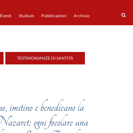
Eventi
Studium
Pubblicazioni
Archivio
TESTIMONIANZE DI SANTITÀ
o, imitino e benedicano la
zaret; ogni focolare una