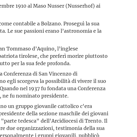
cembre 1910 al Maso Nusser (Nusserhof) ai
come contabile a Bolzano. Proseguì la sua
a. Le sue passioni erano l’astronomia e la
 san Tommaso d’Aquino, l’inglese
riota tirolese, che preferì morire piuttosto
tutto per la sua fede profonda.
lla Conferenza di San Vincenzo di
 egli scorgeva la possibilità di vivere il suo
à. Quando nel 1937 fu fondata una Conferenza
o, ne fu nominato presidente.
no un gruppo giovanile cattolico c'era
presidente della sezione maschile dei giovani
 "parte tedesca" dell'Arcidiocesi di Trento. Il
ere due organizzazioni, testimonia della sua
personalmente i gruppi giovanili, pubblicò