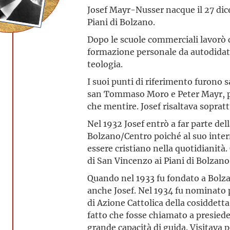
Josef Mayr-Nusser nacque il 27 di
Piani di Bolzano.
Dopo le scuole commerciali lavorò 
formazione personale da autodidatt
teologia.
I suoi punti di riferimento furono
san Tommaso Moro e Peter Mayr, pat
che mentire. Josef risaltava soprat
Nel 1932 Josef entrò a far parte de
Bolzano/Centro poiché al suo interno
essere cristiano nella quotidianit
di San Vincenzo ai Piani di Bolzan
Quando nel 1933 fu fondato a Bolza
anche Josef. Nel 1934 fu nominato 
di Azione Cattolica della cosiddetta
fatto che fosse chiamato a presied
grande capacità di guida. Visitava 