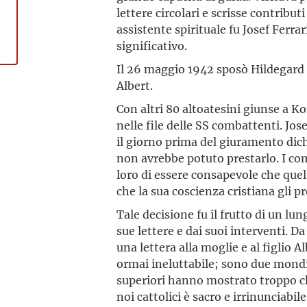
lettere circolari e scrisse contribut
assistente spirituale fu Josef Ferra
significativo.
Il 26 maggio 1942 sposò Hildegard 
Albert.
Con altri 80 altoatesini giunse a Ko
nelle file delle SS combattenti. Jo
il giorno prima del giuramento dich
non avrebbe potuto prestarlo. I co
loro di essere consapevole che quel 
che la sua coscienza cristiana gli p
Tale decisione fu il frutto di un lu
sue lettere e dai suoi interventi. D
una lettera alla moglie e al figlio 
ormai ineluttabile; sono due mondi 
superiori hanno mostrato troppo ch
noi cattolici è sacro e irrinunciabi