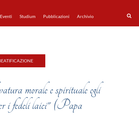
Eventi
Studium
Pubblicazioni
Archivio
BEATIFICAZIONE
atura morale e spirituale egli
per i fedeli laici" (Papa