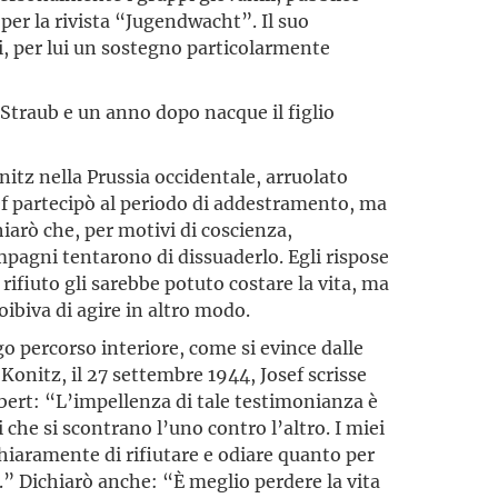
i per la rivista “Jugendwacht”. Il suo
ri, per lui un sostegno particolarmente
Straub e un anno dopo nacque il figlio
nitz nella Prussia occidentale, arruolato
sef partecipò al periodo di addestramento, ma
iarò che, per motivi di coscienza,
mpagni tentarono di dissuaderlo. Egli rispose
rifiuto gli sarebbe potuto costare la vita, ma
roibiva di agire in altro modo.
ngo percorso interiore, come si evince dalle
a Konitz, il 27 settembre 1944, Josef scrisse
Albert: “L’impellenza di tale testimonianza è
che si scontrano l’uno contro l’altro. I miei
iaramente di rifiutare e odiare quanto per
le.” Dichiarò anche: “È meglio perdere la vita