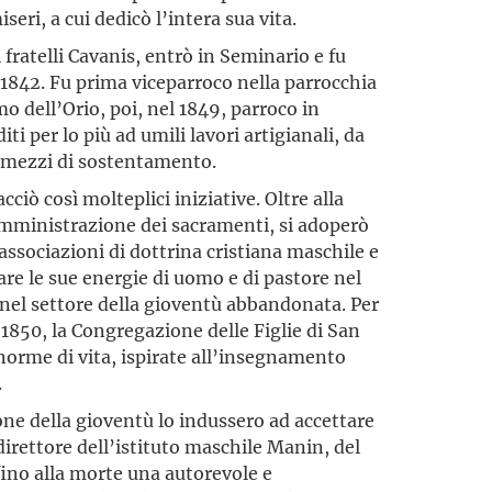
seri, a cui dedicò l’intera sua vita.
fratelli Cavanis, entrò in Seminario e fu
 1842. Fu prima viceparroco nella parrocchia
o dell’Orio, poi, nel 1849, parroco in
iti per lo più ad umili lavori artigianali, da
i mezzi di sostentamento.
ciò così molteplici iniziative. Oltre alla
amministrazione dei sacramenti, si adoperò
ssociazioni di dottrina cristiana maschile e
re le sue energie di uomo e di pastore nel
 nel settore della gioventù abbandonata. Per
 1850, la Congregazione delle Figlie di San
 norme di vita, ispirate all’insegnamento
.
ne della gioventù lo indussero ad accettare
direttore dell’istituto maschile Manin, del
ino alla morte una autorevole e