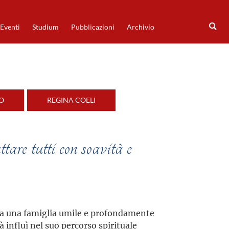
Eventi
Studium
Pubblicazioni
Archivio
LO
REGINA COELI
tare tutti con soavità e
 da una famiglia umile e profondamente
à influì nel suo percorso spirituale