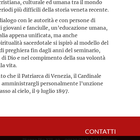
cristiana, culturale ed umana tra il mondo
riodi più difficili della storia veneta recente.
dialogo con le autorità e con persone di
ti giovani e fanciulle, un’educazione umana,
talia appena unificata, ma anche
ritualità sacerdotale si ispirò al modello del
i preghiera fin dagli anni del seminario,
a di Dio e nel compimento della sua volontà
la vita.
to che il Patriarca di Venezia, il Cardinale
le amministrargli personalmente l’unzione
sso al cielo, il 9 luglio 1897.
CONTATTI
Piazza Pio XII, 10 - 00120 Città del Vaticano