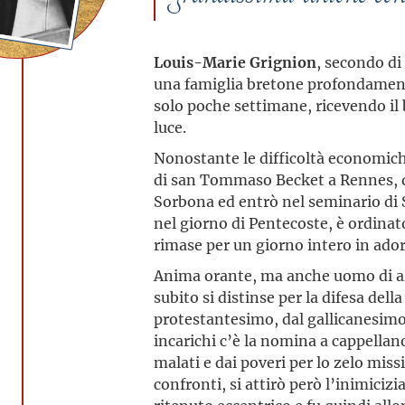
Louis-Marie Grignion
, secondo di 
una famiglia bretone profondament
solo poche settimane, ricevendo il
luce.
Nonostante le difficoltà economiche
di san Tommaso Becket a Rennes, qui
Sorbona ed entrò nel seminario di S
nel giorno di Pentecoste, è ordina
rimase per un giorno intero in ado
Anima orante, ma anche uomo di az
subito si distinse per la difesa dell
protestantesimo, dal gallicanesimo 
incarichi c’è la nomina a cappellan
malati e dai poveri per lo zelo miss
confronti, si attirò però l’inimiciz