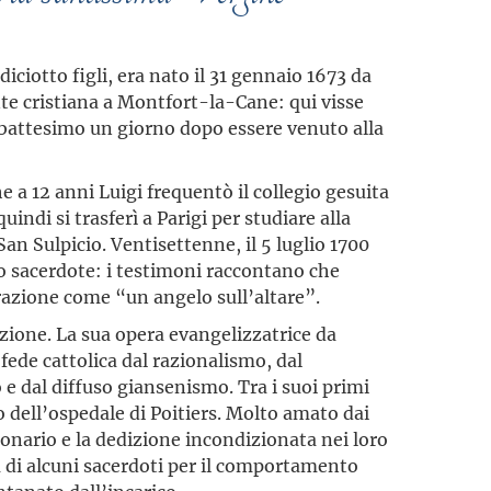
diciotto figli, era nato il 31 gennaio 1673 da
e cristiana a Montfort-la-Cane: qui visse
 battesimo un giorno dopo essere venuto alla
 a 12 anni Luigi frequentò il collegio gesuita
ndi si trasferì a Parigi per studiare alla
an Sulpicio. Ventisettenne, il 5 luglio 1700
to sacerdote: i testimoni raccontano che
razione come “un angelo sull’altare”.
ione. La sua opera evangelizzatrice da
a fede cattolica dal razionalismo, dal
e dal diffuso giansenismo. Tra i suoi primi
o dell’ospedale di Poitiers. Molto amato dai
ionario e la dedizione incondizionata nei loro
ia di alcuni sacerdoti per il comportamento