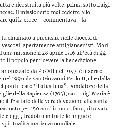
tta e ricostruita più volte, prima sotto Luigi
ncese. Il missionario mai cedette allo
are qui la croce – commentava - la
t fu chiamato a predicare nelle diocesi di
vi vescovi, apertamente antigiansenisti. Morì
una missione il 28 aprile 1716 all’età di 44
to il popolo per ricevere la benedizione.
canonizzato da Pio XII nel 1947, è inserito
a nel 1996 da san Giovanni Paolo II, che dalla
del pontificato “Totus tuus”. Fondatore della
iglie della Sapienza (1703), san Luigi Maria è
me il Trattato della vera devozione alla santa
nascosto per 150 anni in un cofano, ritrovato
 e oggi, tradotto in tutte le lingue e
a spiritualità mariana mondiale.