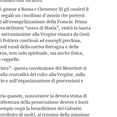
ntanato dall’incarico.
giunse a Roma e Clemente XI gli conferì il
i regalò un crocifisso d’avorio che porterà
si all’evangelizzazione della Francia. Prima
ava definirsi “servo di Maria”, visitò la Santa
di sottomissione alla Vergine vissuta da Gesù
di Poitiers continuò ad essergli preclusa,
poli rurali della nativa Bretagna e della
esa, non solo spirituale, ma anche fisica,
 cappelle.
risto”: questa convinzione del Montfort si
lla centralità del culto alla Vergine, sulla
rio e sull’organizzazione di processioni e
aria quando, nonostante la devota stima di
sofferenza della persecuzione dentro e fuori
esempio negò la benedizione del Calvario
ontributo di molti, al termine della missione