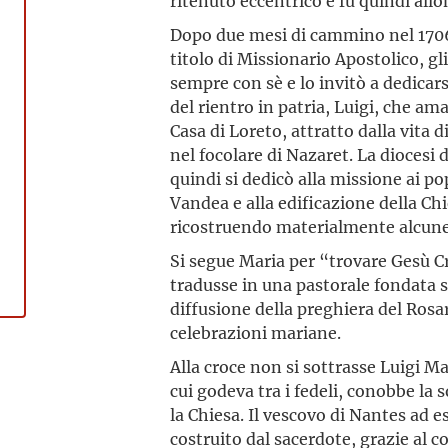
ritenuto eccentrico e fu quindi allo
Dopo due mesi di cammino nel 1706 
titolo di Missionario Apostolico, gl
sempre con sè e lo invitò a dedicar
del rientro in patria, Luigi, che am
Casa di Loreto, attratto dalla vita 
nel focolare di Nazaret. La diocesi 
quindi si dedicò alla missione ai po
Vandea e alla edificazione della Chi
ricostruendo materialmente alcune
Si segue Maria per “trovare Gesù C
tradusse in una pastorale fondata su
diffusione della preghiera del Rosa
celebrazioni mariane.
Alla croce non si sottrasse Luigi M
cui godeva tra i fedeli, conobbe la 
la Chiesa. Il vescovo di Nantes ad 
costruito dal sacerdote, grazie al c