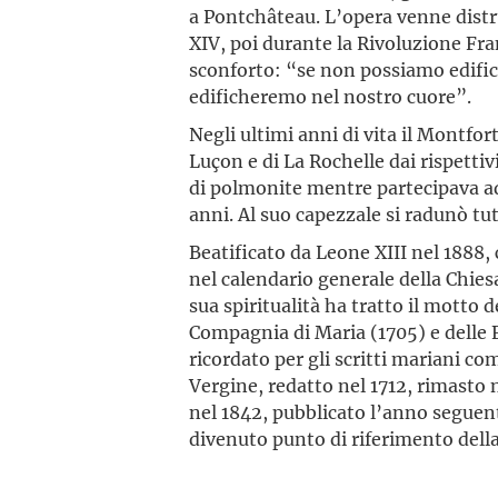
a Pontchâteau. L’opera venne distru
XIV, poi durante la Rivoluzione Fra
sconforto: “se non possiamo edific
edificheremo nel nostro cuore”.
Negli ultimi anni di vita il Montfor
Luçon e di La Rochelle dai rispetti
di polmonite mentre partecipava ad 
anni. Al suo capezzale si radunò tut
Beatificato da Leone XIII nel 1888, 
nel calendario generale della Chies
sua spiritualità ha tratto il motto 
Compagnia di Maria (1705) e delle F
ricordato per gli scritti mariani co
Vergine, redatto nel 1712, rimasto 
nel 1842, pubblicato l’anno seguente
divenuto punto di riferimento dell