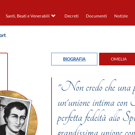
Santi, Beati e Venerabili
Decreti
Documenti
Notizie
ort
BIOGRAFIA
OMELIA
"Non credo che una pe
un'unione intima con
perfetta fedeltà allo S
grandissima unione co