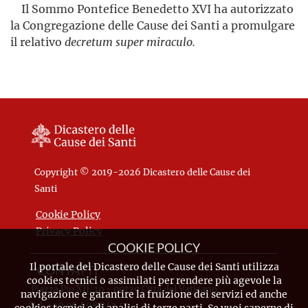
Il Sommo Pontefice Benedetto XVI ha autorizzato
la Congrega­zione delle Cause dei Santi a promulgare
il relativo
decretum super miraculo.
Copyright © 2019-2026 Dicastero delle Cause dei
Santi
Cookie Policy
Privacy Policy
COOKIE POLICY
Il portale del Dicastero delle Cause dei Santi utilizza
CONTATTI
cookies tecnici o assimilati per rendere più agevole la
Piazza Pio XII, 10 - 00120 Città del Vaticano
navigazione e garantire la fruizione dei servizi ed anche
Tel. +39.06.698.842.44
cookies tecnici e di analisi di terze parti. Se vuoi saperne di