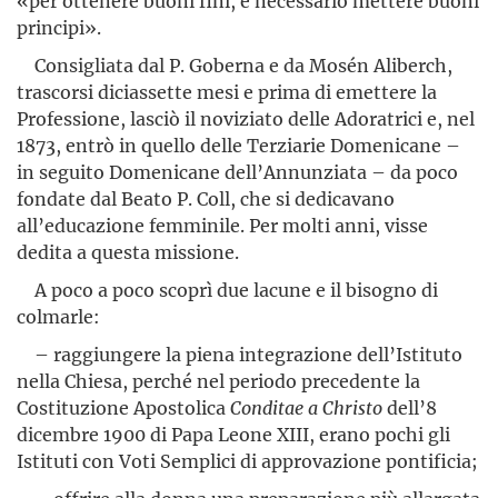
«per ottenere buoni fini, è necessario mettere buoni
principi».
Consigliata dal P. Goberna e da Mosén Aliberch,
trascorsi diciassette mesi e prima di emettere la
Professione, lasciò il novi­zia­to delle Adoratrici e, nel
1873, entrò in quello delle Terziarie Dome­nicane –
in seguito Domenicane dell’Annunziata – da poco
fondate dal Beato P. Coll, che si dedicavano
all’educazione femminile. Per molti anni, visse
dedita a questa missione.
A poco a poco scoprì due lacune e il bisogno di
colmarle:
– raggiungere la piena integrazione dell’Istituto
nella Chiesa, perché nel periodo precedente la
Costituzione Apostolica
Conditae a Christo
dell’8
dicembre 1900 di Papa Leone XIII, erano pochi gli
Istituti con Voti Semplici di approvazione pontificia;