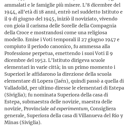
ammalati e le famiglie più misere. L’8 dicembre del
1944, all’età di 18 anni, entrò nel suddetto Istituto e
il 9 di giugno del 1945, iniziò il noviziato, vivendo
con gioia il carisma delle Sorelle della Compagnia
della Croce e mostrandosi come una religiosa
modello. Emise i Voti temporali il 27 giugno 1947 e
compiuto il periodo canonico, fu ammessa alla
Professione perpetua, emettendo i suoi Voti il 9
dicem­bre del 1952. L’Istituto dirigeva scuole
elementari in varie città; in un primo momento i
Superiori le affidarono la direzione della scuola
elementare di Lopera (Jaén), quindi passò a quella di
Valla­do­lid, per ultimo diresse le elementari di Estepa
(Siviglia); fu nominata Supe­riora della casa di
Estepa, submaestra delle novizie, maestra delle
novizie, Provinciale
ad experimentum,
Consigliera
generale, Superiora della casa di Villanueva del Rio y
Minas (Siviglia).