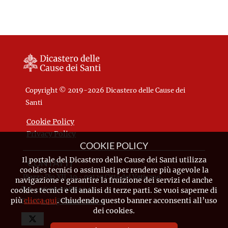
Copyright © 2019-2026 Dicastero delle Cause dei
Santi
Cookie Policy
Privacy Policy
COOKIE POLICY
Il portale del Dicastero delle Cause dei Santi utilizza
CONTATTI
cookies tecnici o assimilati per rendere più agevole la
Piazza Pio XII, 10 - 00120 Città del Vaticano
navigazione e garantire la fruizione dei servizi ed anche
Tel. +39.06.698.842.44
cookies tecnici e di analisi di terze parti. Se vuoi saperne di
più
clicca qui
. Chiudendo questo banner acconsenti all’uso
Email
info@causesanti.va
dei cookies.