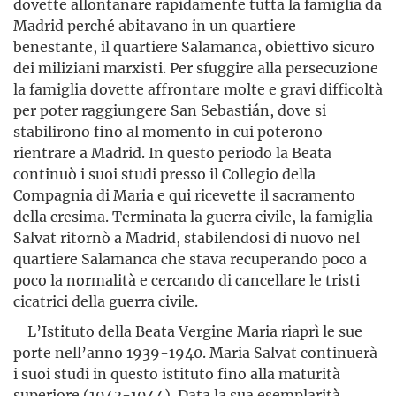
dovette allontanare rapidamente tutta la famiglia da
Madrid perché abitavano in un quartiere
benestante, il quartiere Salamanca, obiettivo sicuro
dei mili­ziani marxisti. Per sfuggire alla persecuzione
la famiglia dovette affron­tare molte e gravi difficoltà
per poter raggiungere San Sebastián, dove si
stabilirono fino al momento in cui poterono
rientrare a Madrid. In questo periodo la Beata
continuò i suoi studi presso il Collegio della
Compagnia di Maria e qui ricevette il sacramento
della cresima. Terminata la guerra civile, la famiglia
Salvat ritornò a Madrid, stabilendosi di nuovo nel
quartiere Salamanca che stava recuperando poco a
poco la normalità e cercando di cancellare le tristi
cicatrici della guerra civile.
L’Istituto della Beata Vergine Maria riaprì le sue
porte nell’anno 1939-1940. Maria Salvat continuerà
i suoi studi in questo istituto fino alla maturità
superiore (1943-1944). Data la sua esemplarità