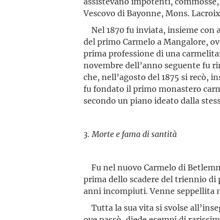
assistevano impotenti, commosse, d
Vescovo di Bayonne, Mons. Lacroix
Nel 1870 fu inviata, insieme con a
del primo Carmelo a Mangalore, ove
prima professione di una carmelitan
novembre dell’anno seguente fu rin
che, nell’agosto del 1875 si recò, 
fu fondato il primo monastero carme
secondo un piano ideato dalla stes
3. Morte e fama di santità
Fu nel nuovo Carmelo di Betlemm
prima dello scadere del triennio di
anni incompiuti. Venne seppellita 
Tutta la sua vita si svolse all’inse
ove passò, diede esempi di rarissim