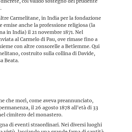
iscrete, col valido sostegno del prudente
.
ltre Carmelitane, in India per la fondazione
 emise anche la professione religiosa (la
a in India) il 21 novembre 1871. Nel
viata al Carmelo di Pau, ove rimase fino a
insieme con altre consorelle a Betlemme. Qui
litano, costruito sulla collina di Davide,
sa Beata.
e che morì, come aveva preannunciato,
 permanenza, il 26 agosto 1878 all’età di 33
nel cimitero del monastero.
gna di eventi straordinari. Nei diversi luoghi
a virtù, lasciando una grande fama di santità