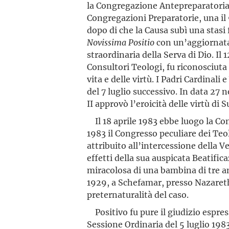
la Congregazione Antepreparatoria
Congregazioni Preparatorie, una il 
dopo di che la Causa subì una stasi
Novissima
Positio
con un’aggiornata 
straordinaria della Serva di Dio. Il
Consultori Teologi, fu riconosciuta l
vita e delle virtù. I Padri Cardinali
del 7 luglio successivo. In data 27
II approvò l’eroicità delle virtù di 
Il 18 aprile 1983 ebbe luogo la Con
1983 il Congresso peculiare dei Teol
attribuito all’intercessione della V
effetti della sua auspicata Beatifi
miracolosa di una bambina di tre a
1929, a Schefamar, presso Nazareth
preternaturalità del caso.
Positivo fu pure il giudizio espres
Sessione Ordinaria del 5 luglio 198