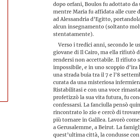
dopo orfani, Boulos fu adottato da 
mentre Maria fu affidata alle cure di
ad Alessandria d’Egitto, portandola
alcun insegnamento (soltanto molto
stentatamente).
Verso i tredici anni, secondo le u
giovane di Il Cairo, ma ella rifiutò
rendersi non accettabile. Il rifiuto s
impossibile, e in uno scoppio d’ira
una strada buia tra il 7 e l’8 settem
curata da una misteriosa infermiera
Ristabilitasi e con una voce rimast
profetizzò la sua vita futura, fu con
confessarsi. La fanciulla pensò qui
rincontrato lo zio e cercò di trova
più tornare in Galilea. Lavorò come
a Gerusalemme, a Beirut
.
La famigli
quest’ultima città, la condusse con