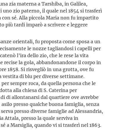
una zia materna a Tarshiba, in Galilea,
 uno zio paterno, il quale nel 1854 si trasferì
 con sé. Alla piccola Maria non fu impartito
 più tardi imparò a scrivere e leggere
sanze orientali, fu proposta come sposa a un
 decisamente le nozze tagliandosi i capelli per
catenò l’ira dello zio, che le rese la vita
 le recise la gola, abbandonandone il corpo in
bre 1858. Si risvegliò in una grotta, ove fu
 vestita di blu per diverse settimane.
a per sempre roca, da quella persona che le
dotta alla chiesa di S. Caterina per
ndi di allontanarsi dal quartiere ove avrebbe
re asilo presso qualche buona famiglia, senza
 serva presso diverse famiglie ad Alessandria,
a Attala, presso la quale serviva in
 sé a Marsiglia
,
quando vi si trasferì nel 1863.