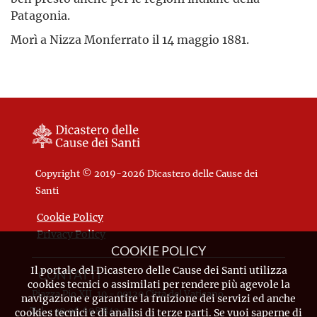
Patagonia.
Morì a Nizza Monferrato il 14 maggio 1881.
Copyright © 2019-2026 Dicastero delle Cause dei
Santi
Cookie Policy
Privacy Policy
COOKIE POLICY
Il portale del Dicastero delle Cause dei Santi utilizza
CONTATTI
cookies tecnici o assimilati per rendere più agevole la
Piazza Pio XII, 10 - 00120 Città del Vaticano
navigazione e garantire la fruizione dei servizi ed anche
Tel. +39.06.698.842.44
cookies tecnici e di analisi di terze parti. Se vuoi saperne di