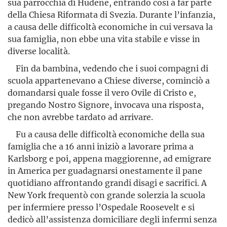
sua parrocchia di Hudene, entran­do così a far parte
della Chiesa Riformata di Svezia. Durante l’infan­zia,
a causa delle difficoltà economiche in cui versava la
sua fami­glia, non ebbe una vita stabile e visse in
diverse località.
Fin da bambina, vedendo che i suoi compagni di
scuola ap­parte­nevano a Chiese diverse, cominciò a
domandarsi quale fosse il vero Ovile di Cristo e,
pregando Nostro Signore, invocava una risposta,
che non avrebbe tardato ad arrivare.
Fu a causa delle difficoltà economiche della sua
famiglia che a 16 anni iniziò a lavorare prima a
Karlsborg e poi, appena maggio­renne, ad emigrare
in America per guadagnarsi onesta­mente il pane
quotidiano affrontando grandi disagi e sacrifici. A
New York fre­quentò con grande solerzia la scuola
per infermiere presso l’Ospe­dale Roosevelt e si
dedicò all’assistenza domiciliare degli infermi senza