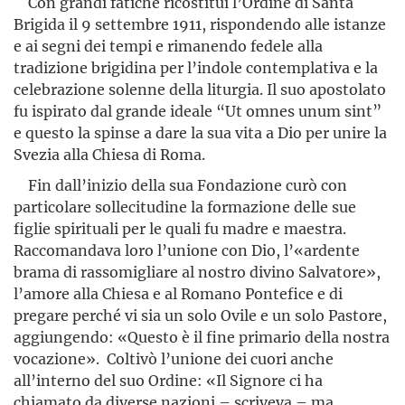
Con grandi fatiche ricostituì l’Ordine di Santa
Brigida il 9 settembre 1911, rispondendo alle istanze
e ai segni dei tempi e rima­nendo fedele alla
tradizione brigi­dina per l’indole contemplativa e la
celebrazione solenne della liturgia. Il suo apostolato
fu ispirato dal grande ideale “Ut omnes unum sint”
e questo la spinse a dare la sua vita a Dio per unire la
Svezia alla Chiesa di Roma.
Fin dall’inizio della sua Fondazione curò con
particolare sollecitudine la formazione delle sue
figlie spirituali per le quali fu madre e maestra.
Raccomandava loro l’unione con Dio, l’«ardente
brama di rassomigliare al nostro divino Salvatore»,
l’amore alla Chiesa e al Romano Pontefice e di
pregare perché vi sia un solo Ovile e un solo Pastore,
aggiungendo: «Questo è il fine primario della nostra
vocazione». Coltivò l’unione dei cuori anche
all’interno del suo Ordine: «Il Signore ci ha
chiamato da diverse nazioni – scriveva – ma