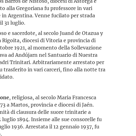
s Barros de Nistoso, diocesi di Astorga e
to alla Gregoriana fu professore in vari
 in Argentina. Venne fucilato per strada
l 31 luglio.
ioso e sacerdote, al secolo Juand de Otazua y
Rigoita, diocesi di Vitoria e provincia di
ottobre 1921, al momento della Sollevazione
vava ad Andújarn nel Santuario di Nuestra
adri Trinitari. Arbitrariamente arrestato per
u trasferito in vari carceri, fino alla notte tra
cidato.
ione
, religiosa, al secolo Maria Francesca
73 a Martos, provincia e diocesi di Jaén.
ità di clausura delle suore trinitarie a
luglio 1894. Insieme alle sue consorelle fu
uglio 1936. Arrestata il 12 gennaio 1937, fu
.