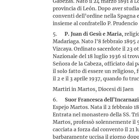
Gabezas. Nato il 24 marzo 1891 a Lo
provincia di León. Dopo aver studia
conventi dell’ordine nella Spagna e
insieme al confratello P. Prudencio i
5.
P. Juan di Gesù e Maria
, relig
Madariaga. Nato l’8 febbraio 1895 a 
Vizcaya. Ordinato sacerdote il 23 
Nazionale del 18 luglio 1936 si tro
Señora de la Cabeza, officiato dai p
il solo fatto di essere un religioso, f
il 2 e il 3 aprile 1937, quando fu tru
Martiri in Martos, Diocesi di Jaen
6.
Suor Francesca dell’Incarnaz
Espejo Martos. Nata il 2 febbraio 18
Entrata nel monastero della SS. Trin
Martos, professò solennemente il 5 
cacciata a forza dal convento il 21 l
barbaramente uccisa il giorno dopo