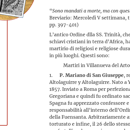
“
Sono mandati a morte, ma con questo
Breviario: Mercoledì V settimana, t
pp. 397-401)
L’antico Ordine dlla SS. Trinità, che
schiavi cristiani in terra d’Africa, h
martirio di religiosi e religiose du
in più luoghi. Questi sono:
Martiri in Villanueva del Artobi
1.
P. Mariano di San Giuseppe
, 
Altolaguirre y Altolaguirre. Nato a 
1857. Inviato a Roma per perfezionar
Gregoriana e quindi fu ordinato sa
Spagna fu apprezzato confessore e 
responsabilità all’interno dell’Ord
della Fuensanta. Arbitrariamente a
torturato e infine, il 26 dello stes