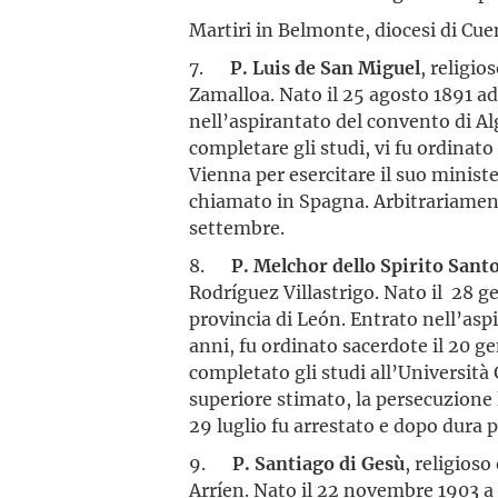
Martiri in Belmonte, diocesi di Cue
7.
P. Luis de San Miguel
, religio
Zamalloa. Nato il 25 agosto 1891 a
nell’aspirantato del convento di Al
completare gli studi, vi fu ordinato
Vienna per esercitare il suo ministe
chiamato in Spagna. Arbitrariamente
settembre.
8.
P. Melchor dello Spirito Sant
Rodríguez Villastrigo. Nato il 28 g
provincia di León. Entrato nell’aspi
anni, fu ordinato sacerdote il 20 g
completato gli studi all’Universit
superiore stimato, la persecuzione 
29 luglio fu arrestato e dopo dura p
9.
P. Santiago di Gesù
, religioso
Arríen. Nato il 22 novembre 1903 a 