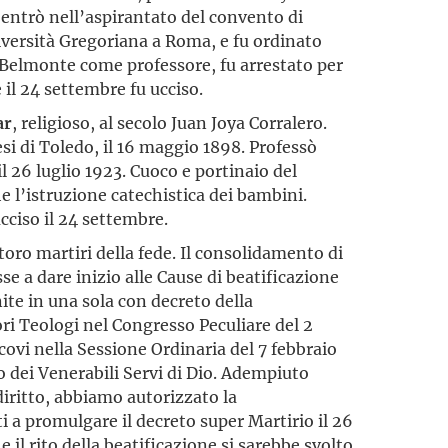
ni entrò nell’aspirantato del convento di
iversità Gregoriana a Roma, e fu ordinato
 a Belmonte come professore, fu arrestato per
e il 24 settembre fu ucciso.
ar
, religioso, al secolo Juan Joya Corralero.
esi di Toledo, il 16 maggio 1898. Professò
l 26 luglio 1923. Cuoco e portinaio del
 l’istruzione catechistica dei bambini.
ucciso il 24 settembre.
toro martiri della fede. Il consolidamento di
se a dare inizio alle Cause di beatificazione
ite in una sola con decreto della
ri Teologi nel Congresso Peculiare del 2
scovi nella Sessione Ordinaria del 7 febbraio
o dei Venerabili Servi di Dio. Adempiuto
iritto, abbiamo autorizzato la
 a promulgare il decreto super Martirio il 26
il rito della beatificazione si sarebbe svolto