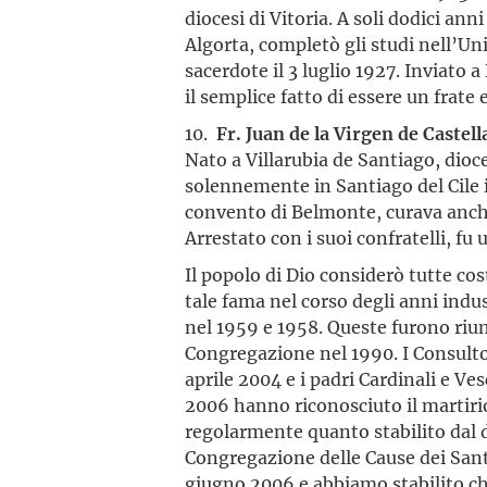
diocesi di Vitoria. A soli dodici an
Algorta, completò gli studi nell’Un
sacerdote il 3 luglio 1927. Inviato
il semplice fatto di essere un frate 
10.
Fr. Juan de la Virgen de Castell
Nato a Villarubia de Santiago, dioc
solennemente in Santiago del Cile i
convento di Belmonte, curava anche
Arrestato con i suoi confratelli, fu 
Il popolo di Dio considerò tutte cos
tale fama nel corso degli anni indus
nel 1959 e 1958. Queste furono riun
Congregazione nel 1990. I Consulto
aprile 2004 e i padri Cardinali e Ve
2006 hanno riconosciuto il martiri
regolarmente quanto stabilito dal d
Congregazione delle Cause dei Santi
giugno 2006 e abbiamo stabilito che 