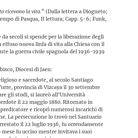
 ricevono la vita.
” (Dalla lettera a Diogneto;
empo di Pasqua, II lettura; Capp. 5-6; Funk,
 da secoli si spende per la liberazione degli
a effuso nuova linfa di vita alla Chiesa con il
rante la guerra civile spagnola del 1936-1939
sco, Diocesi di Jaen:
religioso e sacerdote, al secolo Santiago
Yurre, provincia di Vizcaya il 30 settembre
e gli studi, si laureò all’Università
cerdote il 22 maggio 1880. Ritornato in
predicatore e ricoprì numerosi incarichi di
ine. La persecuzione lo trovò nel Santuario
rrestato il 22 luglio 1936, fu orrendamente
so mese fu ucciso mentre invitava i suoi