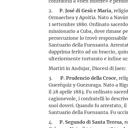
confratelli a «ben morire» e perdon
2.
P. José di Gesù e Maria
, relig
Ormaechea y Apoitia. Nato a Navárniz
1 settembre 1880. Ordinato sacerdo
missionario a Cuba, dove rimase per
persecuzione lo trovò responsabile 
Santuario della Fuensanta. Arrestato 
dapprima ferito ad un braccio, quin
ulteriormente torturato e infine ucc
Martiri in Andujar, Diocesi di Jaen:
3.
P. Prudencio della Croce
, rel
Gueréquiz y Guezuraga. Nato a Rigoit
il 28 aprile 1883. Fu ordinato sacer
cagionevole, i confratelli lo descr
suoi doveri. Quando fu arrestato, il
Santuario della Fuensanta. Fu ucciso
4.
P. Segundo di Santa Teresa
, 