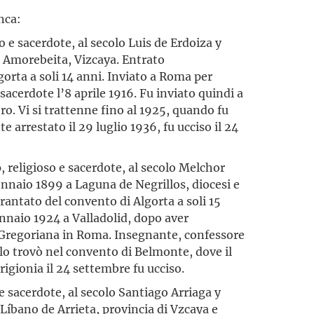
nca:
so e sacerdote, al secolo Luis de Erdoiza y
d Amorebeita, Vizcaya. Entrato
gorta a soli 14 anni. Inviato a Roma per
 sacerdote l’8 aprile 1916. Fu inviato quindi a
ro. Vi si trattenne fino al 1925, quando fu
 arrestato il 29 luglio 1936, fu ucciso il 24
o
, religioso e sacerdote, al secolo Melchor
ennaio 1899 a Laguna de Negrillos, diocesi e
rantato del convento di Algorta a soli 15
ennaio 1924 a Valladolid, dopo aver
à Gregoriana in Roma. Insegnante, confessore
lo trovò nel convento di Belmonte, dove il
rigionia il 24 settembre fu ucciso.
 e sacerdote, al secolo Santiago Arriaga y
Líbano de Arrieta, provincia di Vzcaya e