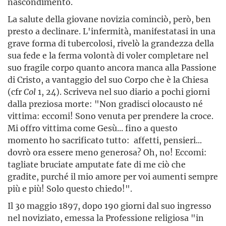
nascondimento.
La salute della giovane novizia cominciò, però, ben
presto a declinare. L'infermità, manifestatasi in una
grave forma di tubercolosi, rivelò la grandezza della
sua fede e la ferma volontà di voler completare nel
suo fragile corpo quanto ancora manca alla Passione
di Cristo, a vantaggio del suo Corpo che è la Chiesa
(cfr
Col
1, 24). Scriveva nel suo diario a pochi giorni
dalla preziosa morte: "Non gradisci olocausto né
vittima: eccomi! Sono venuta per prendere la croce.
Mi offro vittima come Gesù... fino a questo
momento ho sacrificato tutto: affetti, pensieri...
dovrò ora essere meno generosa? Oh, no! Eccomi:
tagliate bruciate amputate fate di me ciò che
gradite, purché il mio amore per voi aumenti sempre
più e più! Solo questo chiedo!".
Il 30 maggio 1897, dopo 190 giorni dal suo ingresso
nel noviziato, emessa la Professione religiosa "in