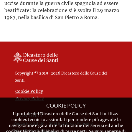
uccise durante la guerra civile spagnola ad essere
beatificate: la celebrazione si è svolta il 29 marzo
1987, nella basilica di San Pietro a Roma.
Copyright © 2019-2026 Dicastero delle Cause dei
Santi
Cookie Policy
Privacy Policy
COOKIE POLICY
Il portale del Dicastero delle Cause dei Santi utilizza
CONTATTI
cookies tecnici o assimilati per rendere più agevole la
Piazza Pio XII, 10 - 00120 Città del Vaticano
navigazione e garantire la fruizione dei servizi ed anche
Tel. +39.06.698.842.44
cookies tecnici e di analisi di terze parti. Se vuoi saperne di