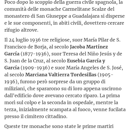
Poco dopo lo scoppio della guerra civile spagnola, la
comunità delle monache Carmelitane Scalze del
monastero di San Giuseppe a Guadalajara si disperse
e le sue componenti, in abiti civili, dovettero cercare
rifugio altrove.
Il 24 luglio 1936 tre religiose, suor María Pilar de S.
Francisco de Borja, al secolo
Jacoba Martínez
García
(1877-1936), suor Teresa del Niño Jesús y de
S. Juan de la Cruz, al secolo
Eusebia García y
García
(1909-1936) e suor María Angeles de S. José,
al secolo
Marciana Valtierra Tordesillas
(1905-
1936), furono però sorprese da un gruppo di
miliziani, che spararono su di loro appena uscirono
dall’edificio dove avevano cercato riparo. La prima
morì sul colpo e la seconda in ospedale, mentre la
terza, inizialmente scampata al fuoco, venne fucilata
presso il cimitero cittadino.
Queste tre monache sono state le prime martiri