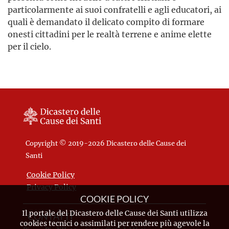
particolarmente ai suoi confratelli e agli educatori, ai
quali è demandato il delicato compito di formare
onesti cittadini per le realtà terrene e anime elette
per il cielo.
Copyright © 2019-2026 Dicastero delle Cause dei
Santi
Cookie Policy
Privacy Policy
COOKIE POLICY
Il portale del Dicastero delle Cause dei Santi utilizza
CONTATTI
cookies tecnici o assimilati per rendere più agevole la