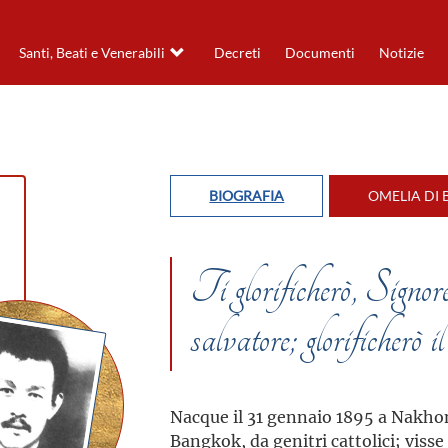
Santi, Beati e Venerabili
Decreti
Documenti
Notizie
BIOGRAFIA
OMELIA DI 
Ti glorificherò, Signor
salvatore; glorificherò 
Nacque il 31 gennaio 1895 a Nakhon
Bangkok, da genitri cattolici; visse