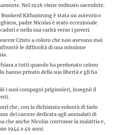
namente. Nel 1926 viene ordinato sacerdote.
as Bunkerd Kitbamrung è stata un autentico
eghiera, padre Nicolas è stato eccezionale
 caduti e nella sua carità verso i poveri.
oscere Cristo a coloro che non avevano mai
affrontò le difficoltà di una missione
ia.
a chiara a tutti quando ha perdonato coloro
o hanno privato della sua libertà e gli ha
iò i suoi compagni prigionieri, insegnò il
nti.
sori che, con la dichiarata volontà di farlo
one del carcere dedicata agli ammalati di
ma che anche Nicolas contrasse la malattia e,
aio 1944 a 49 anni.