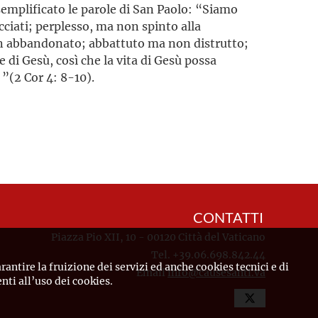
semplificato le parole di San Paolo: “Siamo
cciati; perplesso, ma non spinto alla
n abbandonato; abbattuto ma non distrutto;
di Gesù, così che la vita di Gesù possa
 ”(2 Cor 4: 8-10).
CONTATTI
Piazza Pio XII, 10 - 00120 Città del Vaticano
Tel. +39.06.698.842.44
rantire la fruizione dei servizi ed anche cookies tecnici e di
Email
info@causesanti.va
ti all’uso dei cookies.