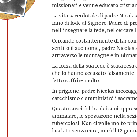
missionari e venne educato cristia
La vita sacerdotale di padre Nicol
inno di lode al Signore. Padre di pr
nell'insegnare la fede, nel cercare i
Cercando costantemente di far con
sentito il suo nome, padre Nicolas 
attraverso le montagne e in Birman
La forza della sua fede è stata res
che lo hanno accusato falsamente, l
fatto soffrire molto.
In prigione, padre Nicolas incoragg
catechismo e amministrò i sacrame
Questo suscitò l'ira dei suoi oppres
ammalare, lo spostarono nella sezi
tubercolosi. Non ci volle molto pri
lasciato senza cure, morì il 12 genn