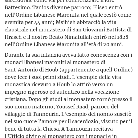
Battesimo. Tanios divenne parroco; Eliseo entrò
nell'Ordine Libanese Maronita nel quale restò come
eremita per 44 anni; Msihieh abbracciò la vita
claustrale nel monastero di San Giovanni Battista di
Hrasch e il nostro Beato Nimatullah entrò nel 1828
nell'Ordine Libanese Maronita all'età di 20 anni.
Durante la sua infanzia aveva fatto conoscenza con i
monaci libanesi maroniti al monastero di
Sant'Antonio di Houb (appartenente a quell'Ordine)
dove fece i suoi primi studi. L'esempio della vita
monastica ricevuto a Houb lo attirò verso un
impegno rigoroso ed autentico nella vocazione
cristiana. Dopo gli studi al monastero tornò presso il
suo nonno materno, Youssef Raad, parroco del
villaggio di Tannourin. L'esempio del nonno suscitò
nel suo cuore l'amore per il sacerdozio, vissuto per il
bene di tutta la Chiesa. A Tannourin recitava
l'Ufficio divino al monastero con i monaci e in