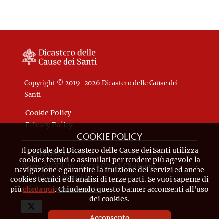
Copyright © 2019-2026 Dicastero delle Cause dei
Santi
Cookie Policy
Privacy Policy
COOKIE POLICY
Il portale del Dicastero delle Cause dei Santi utilizza
CONTATTI
cookies tecnici o assimilati per rendere più agevole la
Piazza Pio XII, 10 - 00120 Città del Vaticano
navigazione e garantire la fruizione dei servizi ed anche
Tel. +39.06.698.842.44
cookies tecnici e di analisi di terze parti. Se vuoi saperne di
più
clicca qui
. Chiudendo questo banner acconsenti all’uso
Email
info@causesanti.va
dei cookies.
Acconsento