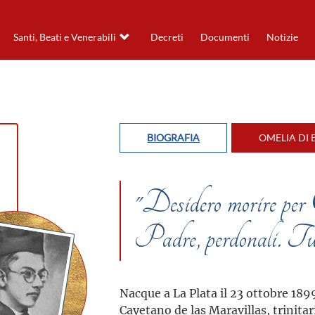
Santi, Beati e Venerabili
Decreti
Documenti
Notizie
BIOGRAFIA
OMELIA DI 
"Desidero morire per C
Padre, perdonali. Tut
Nacque a La Plata il 23 ottobre 189
Cayetano de las Maravillas, trinitari