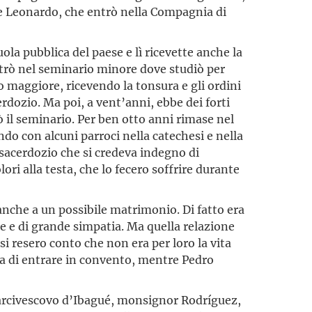
e Leonardo, che entrò nella Compagnia di
ola pubblica del paese e lì ricevette anche la
trò nel seminario minore dove studiò per
o maggiore, ricevendo la tonsura e gli ordini
cerdozio. Ma poi, a vent’anni, ebbe dei forti
 il seminario. Per ben otto anni rimase nel
o con alcuni parroci nella catechesi e nella
 sacerdozio che si credeva indegno di
olori alla testa, che lo fecero soffrire durante
nche a un possibile matrimonio. Di fatto era
e e di grande simpatia. Ma quella relazione
si resero conto che non era per loro la vita
za di entrare in convento, mentre Pedro
’arcivescovo d’Ibagué, monsignor Rodríguez,