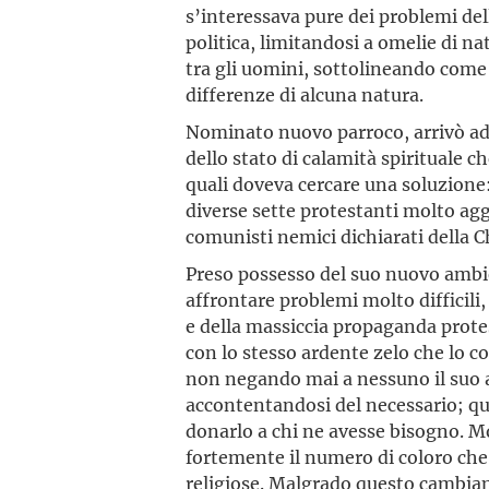
s’interessava pure dei problemi del
politica, limitandosi a omelie di na
tra gli uomini, sottolineando come
differenze di alcuna natura.
Nominato nuovo parroco, arrivò ad 
dello stato di calamità spirituale c
quali doveva cercare una soluzione:
diverse sette protestanti molto agg
comunisti nemici dichiarati della C
Preso possesso del suo nuovo ambie
affrontare problemi molto difficili,
e della massiccia propaganda protes
con lo stesso ardente zelo che lo co
non negando mai a nessuno il suo 
accontentandosi del necessario; qu
donarlo a chi ne avesse bisogno. Mo
fortemente il numero di coloro che 
religiose. Malgrado questo cambiam