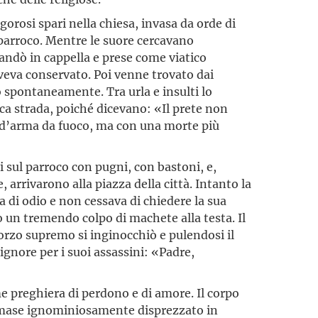
gorosi spari nella chiesa, invasa da orde di
 parroco. Mentre le suore cercavano
andò in cappella e prese come viatico
aveva conservato. Poi venne trovato dai
o spontaneamente. Tra urla e insulti lo
ica strada, poiché dicevano: «Il prete non
 d’arma da fuoco, ma con una morte più
i sul parroco con pugni, con bastoni, e,
arrivarono alla piazza della città. Intanto la
ta di odio e non cessava di chiedere la sua
ò un tremendo colpo di machete alla testa. Il
orzo supremo si inginocchiò e pulendosi il
ignore per i suoi assassini: «Padre,
e preghiera di perdono e di amore. Il corpo
imase ignominiosamente disprezzato in