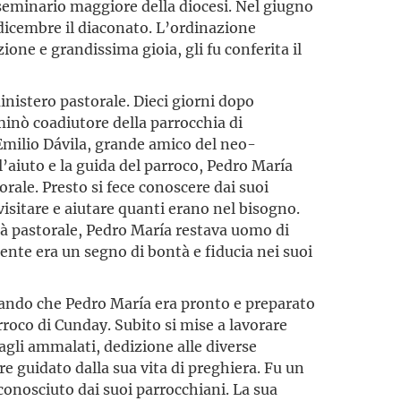
l seminario maggiore della diocesi. Nel giugno
 dicembre il diaconato. L’ordinazione
one e grandissima gioia, gli fu conferita il
inistero pastorale. Dieci giorni dopo
minò coadiutore della parrocchia di
Emilio Dávila, grande amico del neo-
l’aiuto e la guida del parroco, Pedro María
rale. Presto si fece conoscere dai suoi
isitare e aiutare quanti erano nel bisogno.
tà pastorale, Pedro María restava uomo di
gente era un segno di bontà e fiducia nei suoi
erando che Pedro María era pronto e preparato
rroco di Cunday. Subito si mise a lavorare
 agli ammalati, dedizione alle diverse
re guidato dalla sua vita di preghiera. Fu un
conosciuto dai suoi parrocchiani. La sua