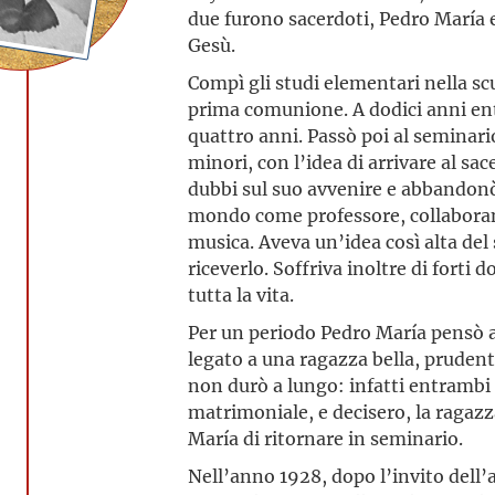
due furono sacerdoti, Pedro María 
Gesù.
Compì gli studi elementari nella scu
prima comunione. A dodici anni en
quattro anni. Passò poi al seminari
minori, con l’idea di arrivare al sa
dubbi sul suo avvenire e abbandonò
mondo come professore, collaborand
musica. Aveva un’idea così alta del
riceverlo. Soffriva inoltre di forti d
tutta la vita.
Per un periodo Pedro María pensò a
legato a una ragazza bella, prudent
non durò a lungo: infatti entrambi 
matrimoniale, e decisero, la ragaz
María di ritornare in seminario.
Nell’anno 1928, dopo l’invito dell