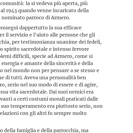
 comunità: la si vedeva più aperta, più
o al 1943 quando venne incaricato della
fu nominato parroco di Armero.
roseguì dappertutto la sua efficace
r il servizio e l’aiuto alle persone che gli
cchia, per testimonianza unanime dei fedeli,
o spirito sacerdotale e intenso fervore
emi difficili, specie ad Armero, come si
 energia e amante della sincerità e della
uto nel mondo non per pensare a se stesso e
ne di tutti. Aveva una personalità ben
ro, serio nel suo modo di essere e di agire,
 sua vita sacerdotale. Dai suoi nemici era
anti a certi costumi morali praticati dalle
il suo temperamento era piuttosto serio, non
elazioni con gli altri fu sempre molto
to della famiglia e della parrocchia, ma