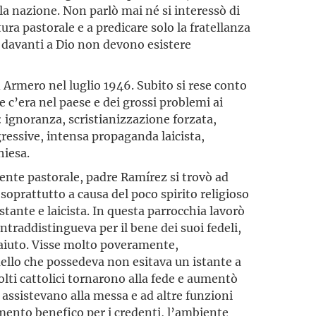
la nazione. Non parlò mai né si interessò di
tura pastorale e a predicare solo la fratellanza
 davanti a Dio non devono esistere
Armero nel luglio 1946. Subito si rese conto
he c’era nel paese e dei grossi problemi ai
 ignoranza, scristianizzazione forzata,
ressive, intensa propaganda laicista,
hiesa.
nte pastorale, padre Ramírez si trovò ad
 soprattutto a causa del poco spirito religioso
tante e laicista. In questa parrocchia lavorò
ntraddistingueva per il bene dei suoi fedeli,
aiuto. Visse molto poveramente,
ello che possedeva non esitava un istante a
lti cattolici tornarono alla fede e aumentò
assistevano alla messa e ad altre funzioni
ento benefico per i credenti, l’ambiente