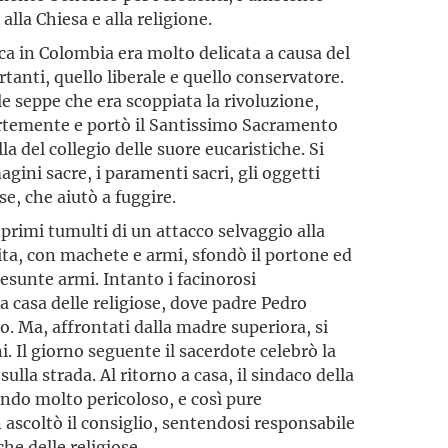
alla Chiesa e alla religione.
ica in Colombia era molto delicata a causa del
rtanti, quello liberale e quello conservatore.
e seppe che era scoppiata la rivoluzione,
ortemente e portò il Santissimo Sacramento
la del collegio delle suore eucaristiche. Si
gini sacre, i paramenti sacri, gli oggetti
ose, che aiutò a fuggire.
primi tumulti di un attacco selvaggio alla
cita, con machete e armi, sfondò il portone ed
resunte armi. Intanto i facinorosi
a casa delle religiose, dove padre Pedro
. Ma, affrontati dalla madre superiora, si
. Il giorno seguente il sacerdote celebrò la
sulla strada. Al ritorno a casa, il sindaco della
sendo molto pericoloso, e così pure
ascoltò il consiglio, sentendosi responsabile
he delle religiose.