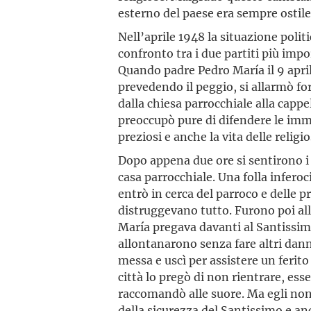
esterno del paese era sempre ostile 
Nell’aprile 1948 la situazione polit
confronto tra i due partiti più impo
Quando padre Pedro María il 9 april
prevedendo il peggio, si allarmò f
dalla chiesa parrocchiale alla cappel
preoccupò pure di difendere le imma
preziosi e anche la vita delle religi
Dopo appena due ore si sentirono i 
casa parrocchiale. Una folla infero
entrò in cerca del parroco e delle p
distruggevano tutto. Furono poi all
María pregava davanti al Santissimo
allontanarono senza fare altri danni
messa e uscì per assistere un ferito 
città lo pregò di non rientrare, es
raccomandò alle suore. Ma egli non 
della sicurezza del Santissimo e anc