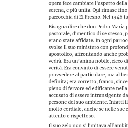
opera fece cambiare l’aspetto della
serena, e più unita. Qui rimase fin
parrocchia di El Fresno. Nel 1946 
Bisogna dire che don Pedro María p
pastorale, dimentico di se stesso, pe
erano state affidate. In ogni parro
svolse il suo ministero con profond
apostolico, affrontando anche probl
vedrà. Era un’anima nobile, ricco di
verità. Era convinto di essere ven
provvedere al particolare, ma al be
definita; era corretto, franco, since
pieno di fervore ed edificante nella
accusato di essere intransigente dav
persone del suo ambiente. Infatti 
molto cordiale, anche se nelle sue r
attento e rispettoso.
Il suo zelo non si limitava all’ambi