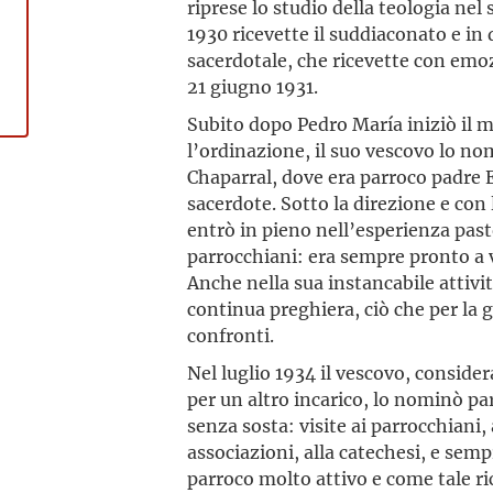
riprese lo studio della teologia ne
1930 ricevette il suddiaconato e in
sacerdotale, che ricevette con emozi
21 giugno 1931.
Subito dopo Pedro María iniziò il m
l’ordinazione, il suo vescovo lo no
Chaparral, dove era parroco padre 
sacerdote. Sotto la direzione e con 
entrò in pieno nell’esperienza pasto
parrocchiani: era sempre pronto a v
Anche nella sua instancabile attivi
continua preghiera, ciò che per la 
confronti.
Nel luglio 1934 il vescovo, consid
per un altro incarico, lo nominò pa
senza sosta: visite ai parrocchiani,
associazioni, alla catechesi, e semp
parroco molto attivo e come tale ri