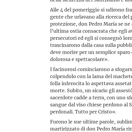
Alle 4 del pomeriggio si udirono fra
gente che urlavano alla ricerca del
protezione, don Pedro María se ne 
l’ultima ostia consacrata che egli 
persecutori ed egli si consegnò lor
trascinarono dalla casa sulla pubbl
deve morire per un semplice sparo
dolorosa e spettacolare».
I facinorosi cominciarono a sfogars
colpendolo con la lama del machete, 
folla inferocita lo aspettava asseta
morte. Subito, un sicario gli assest
sacerdote cadde a terra, con uno sf
sangue dal viso chiese perdono al S
perdonali. Tutto per Cristo».
Furono le sue ultime parole, sublim
martirizzato di don Pedro María r